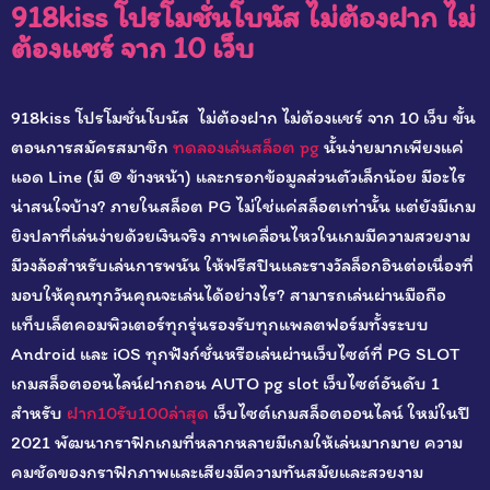
918kiss โปรโมชั่นโบนัส ไม่ต้องฝาก ไม่
ต้องเเชร์ จาก 10 เว็บ
918kiss โปรโมชั่นโบนัส ไม่ต้องฝาก ไม่ต้องเเชร์ จาก 10 เว็บ ขั้น
ตอนการสมัครสมาชิก
ทดลองเล่นสล็อต pg
นั้นง่ายมากเพียงแค่
แอด Line (มี @ ข้างหน้า) และกรอกข้อมูลส่วนตัวเล็กน้อย มีอะไร
น่าสนใจบ้าง? ภายในสล็อต PG ไม่ใช่แค่สล็อตเท่านั้น แต่ยังมีเกม
ยิงปลาที่เล่นง่ายด้วยเงินจริง ภาพเคลื่อนไหวในเกมมีความสวยงาม
มีวงล้อสำหรับเล่นการพนัน ให้ฟรีสปินและรางวัลล็อกอินต่อเนื่องที่
มอบให้คุณทุกวันคุณจะเล่นได้อย่างไร? สามารถเล่นผ่านมือถือ
แท็บเล็ตคอมพิวเตอร์ทุกรุ่นรองรับทุกแพลตฟอร์มทั้งระบบ
Android และ iOS ทุกฟังก์ชั่นหรือเล่นผ่านเว็บไซต์ที่ PG SLOT
เกมสล็อตออนไลน์ฝากถอน AUTO pg slot เว็บไซต์อันดับ 1
สำหรับ
ฝาก10รับ100ล่าสุด
เว็บไซต์เกมสล็อตออนไลน์ ใหม่ในปี
2021 พัฒนากราฟิกเกมที่หลากหลายมีเกมให้เล่นมากมาย ความ
คมชัดของกราฟิกภาพและเสียงมีความทันสมัยและสวยงาม