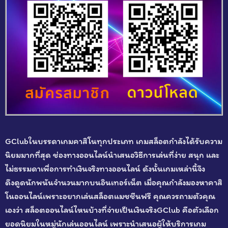
GClubในบรรดาเกมคาสิโนทุกประเภท เกมสล็อตกำลังได้รับความ
นิยมมากที่สุด ช่องทางออนไลน์นำเสนอวิธีการเล่นที่ง่าย สนุก และ
ไม่ธรรมดาเพื่อการทำเงินจริงทางออนไลน์ ดังนั้นเกมเหล่านี้จึง
ดึงดูดนักพนันจำนวนมากบนอินเทอร์เน็ต เมื่อคุณกำลังมองหาคาสิ
โนออนไลน์เพราะอยากเล่นสล็อตแมชชีนฟรี คุณควรถามตัวคุณ
เองว่า สล็อตออนไลน์ไหนบ้างที่จ่ายเป็นเงินจริงGClub คือตัวเลือก
ยอดนิยมในหมู่นักเล่นออนไลน์ เพราะนำเสนอผู้ให้บริการเกม