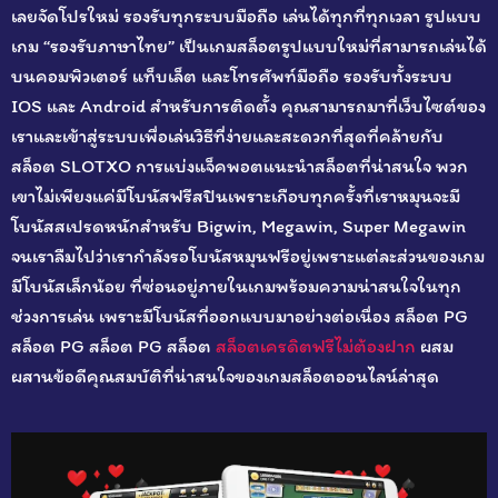
เลยจัดโปรใหม่ รองรับทุกระบบมือถือ เล่นได้ทุกที่ทุกเวลา รูปแบบ
เกม “รองรับภาษาไทย” เป็นเกมสล็อตรูปแบบใหม่ที่สามารถเล่นได้
บนคอมพิวเตอร์ แท็บเล็ต และโทรศัพท์มือถือ รองรับทั้งระบบ
IOS และ Android สำหรับการติดตั้ง คุณสามารถมาที่เว็บไซต์ของ
เราและเข้าสู่ระบบเพื่อเล่นวิธีที่ง่ายและสะดวกที่สุดที่คล้ายกับ
สล็อต SLOTXO การแบ่งแจ็คพอตแนะนำสล็อตที่น่าสนใจ พวก
เขาไม่เพียงแค่มีโบนัสฟรีสปินเพราะเกือบทุกครั้งที่เราหมุนจะมี
โบนัสสเปรดหนักสำหรับ Bigwin, Megawin, Super Megawin
จนเราลืมไปว่าเรากำลังรอโบนัสหมุนฟรีอยู่เพราะแต่ละส่วนของเกม
มีโบนัสเล็กน้อย ที่ซ่อนอยู่ภายในเกมพร้อมความน่าสนใจในทุก
ช่วงการเล่น เพราะมีโบนัสที่ออกแบบมาอย่างต่อเนื่อง สล็อต PG
สล็อต PG สล็อต PG สล็อต
สล็อตเครดิตฟรีไม่ต้องฝาก
ผสม
ผสานข้อดีคุณสมบัติที่น่าสนใจของเกมสล็อตออนไลน์ล่าสุด