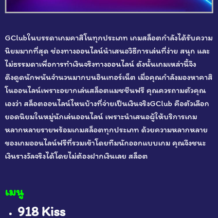
GClubในบรรดาเกมคาสิโนทุกประเภท เกมสล็อตกำลังได้รับความ
นิยมมากที่สุด ช่องทางออนไลน์นำเสนอวิธีการเล่นที่ง่าย สนุก และ
ไม่ธรรมดาเพื่อการทำเงินจริงทางออนไลน์ ดังนั้นเกมเหล่านี้จึง
ดึงดูดนักพนันจำนวนมากบนอินเทอร์เน็ต เมื่อคุณกำลังมองหาคาสิ
โนออนไลน์เพราะอยากเล่นสล็อตแมชชีนฟรี คุณควรถามตัวคุณ
เองว่า สล็อตออนไลน์ไหนบ้างที่จ่ายเป็นเงินจริงGClub คือตัวเลือก
ยอดนิยมในหมู่นักเล่นออนไลน์ เพราะนำเสนอผู้ให้บริการเกม
หลากหลายรายพร้อมเกมสล็อตทุกประเภท ด้วยความหลากหลาย
ของเกมออนไลน์ฟรีที่รวมเข้าโดยทีมนักออกแบบเกม คุณจึงชนะ
เงินรางวัลจริงได้โดยไม่ต้องฝากเงินเลย สล็อต
เมนู
918 Kiss