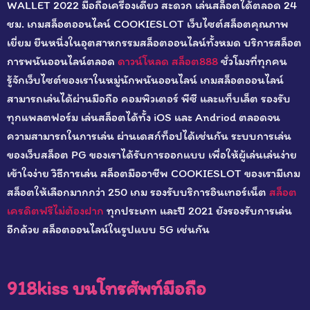
WALLET 2022 มือถือเครื่องเดียว สะดวก เล่นสล็อตได้ตลอด 24
ชม. เกมสล็อตออนไลน์ COOKIESLOT เว็บไซต์สล็อตคุณภาพ
เยี่ยม ยืนหนึ่งในอุตสาหกรรมสล็อตออนไลน์ทั้งหมด บริการสล็อต
การพนันออนไลน์ตลอด
ดาวน์โหลด สล็อต888
ชั่วโมงที่ทุกคน
รู้จักเว็บไซต์ของเราในหมู่นักพนันออนไลน์ เกมสล็อตออนไลน์
สามารถเล่นได้ผ่านมือถือ คอมพิวเตอร์ พีซี และแท็บเล็ต รองรับ
ทุกแพลตฟอร์ม เล่นสล็อตได้ทั้ง iOS และ Andriod ตลอดจน
ความสามารถในการเล่น ผ่านเดสก์ท็อปได้เช่นกัน ระบบการเล่น
ของเว็บสล็อต PG ของเราได้รับการออกแบบ เพื่อให้ผู้เล่นเล่นง่าย
เข้าใจง่าย วิธีการเล่น สล็อตมืออาชีพ COOKIESLOT ของเรามีเกม
สล็อตให้เลือกมากกว่า 250 เกม รองรับบริการอินเทอร์เน็ต
สล็อต
เครดิตฟรีไม่ต้องฝาก
ทุกประเภท และปี 2021 ยังรองรับการเล่น
อีกด้วย สล็อตออนไลน์ในรูปแบบ 5G เช่นกัน
918kiss บนโทรศัพท์มือถือ