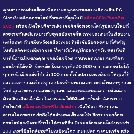
คุณสามารถเล่นสล็อตเพื่อความสนุกสนานและเพลิดเพลิน PG
Slot เว็บสล็อตออนไลน์ที่มาแรงที่สุดในปี
สล็อต888ฟรีเครดิต
2020
พร้อมเปิดให้บริการแล้ว เกมส์สล็อตออนไลน์รูปแบบใหม่ที่
สวยงามทันสมัยเหมาะกับยุคสมัยมากขึ้น ภาพของเกมนั้นเรียบง่าย
แต่ไฮเทค ทันสมัยพร้อมเสียงเพลง ที่เข้ากับธีมของเกม ที่สำคัญ
โบนัสแจ็คพอตมีมากมาย ซึ่งรางวัลใหญ่มักออกทุกวัน ชนะทันที
นาทีนี้อาจเป็นของคุณ ลองเล่นสล็อต สามารถทดลองเล่นสล็อต
ออนไลน์ได้ฟรี!! มีเครดิตในเกมสูงถึง 30,000 บาท แต่ถอนไม่ได้
ทุกกรณี เลือกเล่นได้กว่า 100 เกม ทั้งยิงปลา และ สล็อต ให้คุณได้
ลองเล่นจากเกมจริง สนุกแค่ไหนห้ามพลาดเพราะเราอัพเดททุกเกม
ใหม่ คุณสามารถมีความสนุกสนานและเพลิดเพลินอย่างต่อเนื่อง
ด้วยเงินเพียงเล็กน้อยในการเล่น ไม่มีเงินฝากขั้นต่ำ ด้วยระบบ
อัตโนมัติ
สล็อตเครดิตฟรีไม่ต้องฝาก
เพื่อให้สมาชิกทุกคน
สบายใจ สามารถเข้าถึงได้อย่างรวดเร็วและให้บริการ เกมสล็อต
ออนไลน์สุดพิเศษที่หาไม่ได้จากที่อื่น มีเกมสล็อตออนไลน์มากกว่า
100 เกมที่มีสไตล์เกมที่ไม่เหมือนใคร เกมแปลก ๆ เกมน่ารัก หรือ