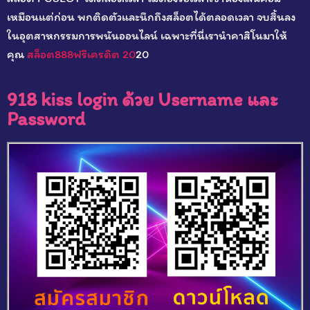
เหมือนแต่ก่อน พกติดตัวและนึกถึงสล็อตได้ตลอดเวลา จบสิ้นลง
ในอุตสาหกรรมการพนันออนไลน์ เฉพาะที่นี่เรานำคาสิโนมาให้
คุณ
สล็อต888ฟรีเครดิต 20
20
918 kiss login ด้วย Username และ
Password