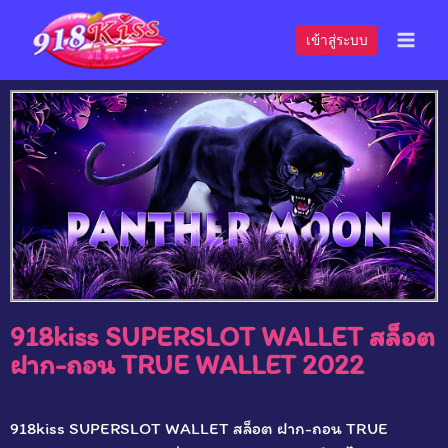
เข้าสู่ระบบ
918kiss SUPERSLOT WALLET สล็อต
ฝาก-ถอน TRUE WALLET 2022
918kiss SUPERSLOT WALLET สล็อต ฝาก-ถอน TRUE