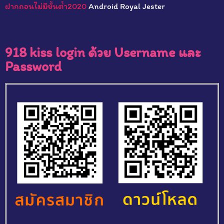
ฝากถอนไม่มีขั้นต่ํา2020
Android Royal Jester
918 kiss login ด้วย Username และ
Password