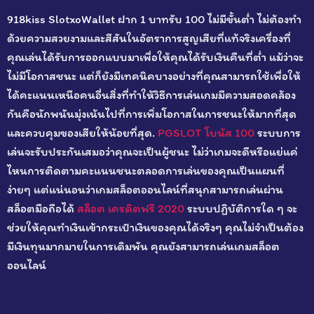
918kiss SlotxoWallet ฝาก 1 บาทรับ 100 ไม่มีขั้นต่ำ ไม่ต้องทำ
ด้วยความสวยงามและสีสันในอัตราการสูญเสียที่แท้จริงเครื่องที่
คุณเล่นได้รับการออกแบบมาเพื่อให้คุณได้รับเงินคืนที่ต่ำ แม้ว่าจะ
ไม่มีโอกาสชนะ แต่ก็ยังมีเทคนิคบางอย่างที่คุณสามารถใช้เพื่อให้
ได้คะแนนเหนือคนอื่นสิ่งที่ทำให้วิธีการเล่นเกมมีความสอดคล้อง
กันคือนักพนันมุ่งเน้นไปที่การเพิ่มโอกาสในการชนะให้มากที่สุด
และควบคุมของเสียให้น้อยที่สุด.
PGSLOT โบนัส 100
ระบบการ
เล่นจะรับประกันเสมอว่าคุณจะเป็นผู้ชนะ ไม่ว่าเกมจะดีหรือแย่แค่
ไหนการติดตามคะแนนชนะตลอดการเล่นของคุณเป็นแผนที่
ง่ายๆ แต่แน่นอนว่าเกมสล็อตออนไลน์ที่สนุกสามารถเล่นผ่าน
สล็อตมือถือได้
สล็อต เครดิตฟรี 2020
ระบบปฏิบัติการใด ๆ จะ
ช่วยให้คุณทำเงินเข้ากระเป๋าเงินของคุณได้จริงๆ คุณไม่จำเป็นต้อง
มีเงินทุนมากมายในการเดิมพัน คุณยังสามารถเล่นเกมสล็อต
ออนไลน์