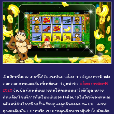
เป็นอีกหนึ่งเกม เกมที่ได้รับแรงบันดาลใจจากการ์ตูน: กราฟิกตัว
ตลกตลกภาพและเสียงที่เหมือนการ์ตูนน่ารัก
สล็อต เครดิตฟรี
2020
จ่ายบิล นักพนันหลายคนให้คะแนนเราว่าดีที่สุด หลาย
ท่านเลือกใช้บริการกับเว็บพนันออนไลน์อย่างเว็บไซต์ของเราและ
กลับมาใช้บริการอีกครั้งพร้อมดูแลลูกค้าตลอด 24 ชม.
เพราะ
คุณจะเดิมพัน 1 บาทหรือ 20 บาทคุณก็สามารถลุ้นรับโบนัสแจ็ค