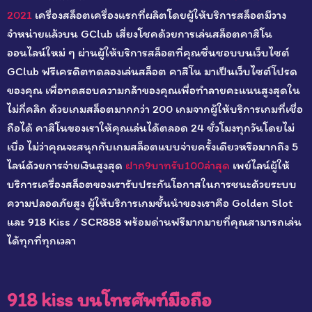
2021
เครื่องสล็อตเครื่องแรกที่ผลิตโดยผู้ให้บริการสล็อตมีวาง
จำหน่ายแล้วบน GClub เสี่ยงโชคด้วยการเล่นสล็อตคาสิโน
ออนไลน์ใหม่ ๆ ผ่านผู้ให้บริการสล็อตที่คุณชื่นชอบบนเว็บไซต์
GClub ฟรีเครดิตทดลองเล่นสล็อต คาสิโน มาเป็นเว็บไซต์โปรด
ของคุณ เพื่อทดสอบความกล้าของคุณเพื่อทำลายคะแนนสูงสุดใน
ไม่กี่คลิก ด้วยเกมสล็อตมากกว่า 200 เกมจากผู้ให้บริการเกมที่เชื่อ
ถือได้ คาสิโนของเราให้คุณเล่นได้ตลอด 24 ชั่วโมงทุกวันโดยไม่
เบื่อ ไม่ว่าคุณจะสนุกกับเกมสล็อตแบบจ่ายครั้งเดียวหรือมากถึง 5
ไลน์ด้วยการจ่ายเงินสูงสุด
ฝาก9บาทรับ100ล่าสุด
เพย์ไลน์ผู้ให้
บริการเครื่องสล็อตของเรารับประกันโอกาสในการชนะด้วยระบบ
ความปลอดภัยสูง ผู้ให้บริการเกมชั้นนำของเราคือ Golden Slot
และ 918 Kiss / SCR888 พร้อมด่านฟรีมากมายที่คุณสามารถเล่น
ได้ทุกที่ทุกเวลา
918 kiss บนโทรศัพท์มือถือ