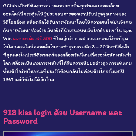
GClub เป็นที่ต้องการอย่างมาก มากขึ้นทุกวันและเกมสล็อต
ออนไลน์นี้กระตุ้นให้ผู้ประกอบการของเราปรับปรุงคุณภาพของ
วิดีโอสล็อต สล็อตรีลได้รับการพัฒนาโดยให้ความสนใจเป็นพิเศษ
กับการพัฒนาช่องจ่ายเงินจริงที่นำเสนอบนเว็บไซต์ของเราใน Epic
Win
แจกเครดิตฟรี 300
ที่ใหญ่กว่า การฝากและถอนที่ง่ายที่สุด
ในโลกออนไลน์ความเร็วในการทำธุรกรรมคือ 3 – 20 วินาทีซึ่งเร็ว
ที่สุดและในประวัติศาสตร์ของสล็อตวันนี้เกมที่ครองใจนักพนันทั่ว
โลก สล็อตเป็นเกมการพนันที่ได้รับความนิยมอย่างสูง การเล่นเกม
นั้นเข้าใจง่ายในขณะที่ประวัติย้อนกลับไปค่อนข้างไกลตั้งแต่ปี
1967 แต่ก็ยังไปได้อีกไกล
918 kiss login ด้วย Username และ
Password