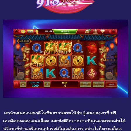
เรานำเสนอเกมคาสิโนที่หลากหลายให้กับผู้เล่นของเราที่ ฟรี
เครดิตทดลองเล่นสล็อต และยังมีอีกมากมายที่คุณสามารถเล่นได้
ฟรีจากที่บ้านหรือบนอุปกรณ์ที่คุณต้องการ อย่างไรก็ตามสล็อต