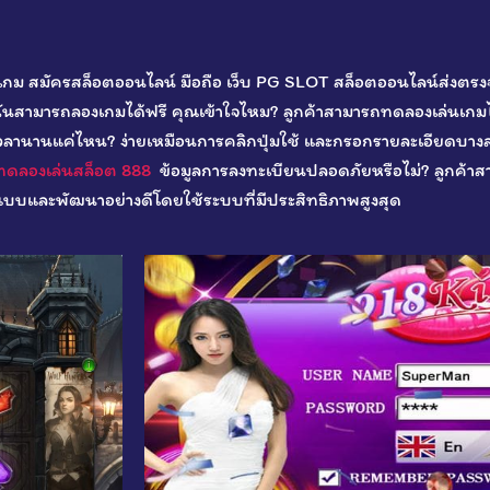
กับเกม สมัครสล็อตออนไลน์ มือถือ เว็บ PG SLOT สล็อตออนไลน์ส่งต
ันสามารถลองเกมได้ฟรี คุณเข้าใจไหม? ลูกค้าสามารถทดลองเล่นเกมได
ลานานแค่ไหน? ง่ายเหมือนการคลิกปุ่มใช้ และกรอกรายละเอียดบางส
ทดลองเล่นสล็อต 888
ข้อมูลการลงทะเบียนปลอดภัยหรือไม่? ลูกค้าส
อกแบบและพัฒนาอย่างดีโดยใช้ระบบที่มีประสิทธิภาพสูงสุด