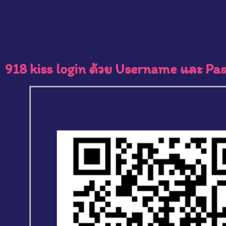
918 kiss login ด้วย Username และ Pa