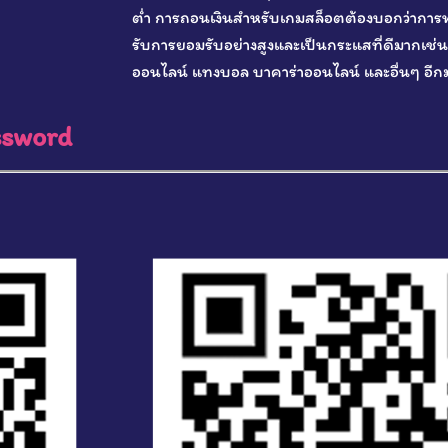
ต่ำ การถอนเงินสำหรับเกมสล็อตต้องบอกว่าการพ
รับการยอมรับอย่างสูงและเป็นกระแสที่ดีมากเช่
ออนไลน์ แทงบอล บาคาร่าออนไลน์ และอื่นๆ อีกมา
ssword