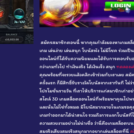
สมัครสมาชิกตอนนี้ หากคุณกำลังมองหาเกมสล็อตเงิ
เกม เล่นง่าย เล่นสนุก โบนัสพัง ไม่มีโชค ร่วมเ
ออนไลน์ที่ได้รับความนิยมและได้รับการตอบรับอย
กว่าเกมทั่วไป ทำเงินจริง ได้เงินเร็ว สนุก
ทดลองเล
คุณพร้อมที่จะรวยแล้วคลิกเข้าร่วมกับเราเลย สมัครฟ
ครั้งแรก ก็มีสิทธิ์รับรางวัลโบนัสจากเราทันที ไม
โปรโมชั่นรายวัน ที่เราให้บริการแก่สมาชิกเก่าอย
สไตล์ 3D เกมสล็อตออนไลน์ที่พร้อมพาคุณไปพ
และนั่นไม่ใช่ทั้งหมด มีโบนัสมากมายในเกมรอคุณ
เกมทำออกมาได้น่าสนใจ รวมถึงการแจกโบนัสที่ไ
ความสวยงามอย่างไม่น่าเชื่อ ว่านี่คือเกมสล็อต
สมจริงเสียงสมจริงสนุกมากอยากเล่นสล็อตที่นี่
สล