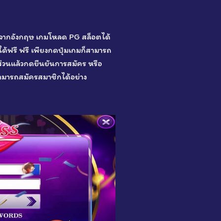
รงจากอังกฤษ เกมโหลด PG สล็อตได้
้ฟรี ฟรี เพียงกดปุ่มเกมก็สามารถ
่วนแล้วกดยืนยันการสมัคร หรือ
ามารถสมัครสมาชิกได้อย่าง