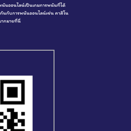
นันออนไลน์เป็นเกมการพนันที่ได้
นกันกับการพนันออนไลน์เช่น คาสิโน
กมายที่นี่