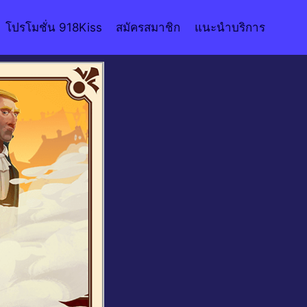
โปรโมชั่น 918Kiss
สมัครสมาชิก
แนะนำบริการ