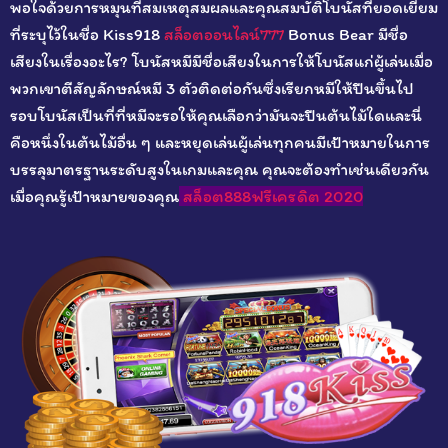
พอใจด้วยการหมุนที่สมเหตุสมผลและคุณสมบัติโบนัสที่ยอดเยี่ยม
ที่ระบุไว้ในชื่อ Kiss918
สล็อตออนไลน์777
Bonus Bear มีชื่อ
เสียงในเรื่องอะไร? โบนัสหมีมีชื่อเสียงในการให้โบนัสแก่ผู้เล่นเมื่อ
พวกเขาตีสัญลักษณ์หมี 3 ตัวติดต่อกันซึ่งเรียกหมีให้ปีนขึ้นไป
รอบโบนัสเป็นที่ที่หมีจะรอให้คุณเลือกว่ามันจะปีนต้นไม้ใดและนี่
คือหนึ่งในต้นไม้อื่น ๆ และหยุดเล่นผู้เล่นทุกคนมีเป้าหมายในการ
บรรลุมาตรฐานระดับสูงในเกมและคุณ คุณจะต้องทำเช่นเดียวกัน
เมื่อคุณรู้เป้าหมายของคุณ
สล็อต888ฟรีเครดิต 2020