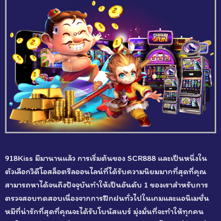
918Kiss มีมานานแล้ว การเริ่มต้นของ SCR888 และเป็นหนึ่งใน
ตัวเลือกวิดีโอสล็อตรีลออนไลน์ที่ได้รับความนิยมมากที่สุดที่คุณ
สามารถหาได้จนถึงปัจจุบันทำให้เป็นอันดับ 1 ของเราสำหรับการ
ตรวจสอบทดสอบเนื่องจากการฝึกฝนทั่วไปในเกมและแอนิเมชั่น
หมีที่น่ารักที่สุดที่คุณจะได้รับโบนัสแบร์ มุ่งมั่นที่จะทำให้ทุกคน