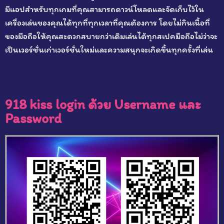
มีแอปสำหรับทุกเกมที่คุณสามารถดาวน์โหลดและจัดเก็บไว้ใน
เครื่องเล่นของคุณได้ทุกที่ทุกเวลาที่คุณต้องการ โดยไม่กินเนื้อที่
ของมือถือให้คุณสะดวกสบายกว่าเดิมเล่นได้ทุกสเปคมือถือไม่ว่าจะ
เป็นเวอร์ชั่นเก่าเวอร์ชั่นใหม่และความสนุกจะเกิดขึ้นทุกครั้งที่เล่น
918 kiss login ด้วย Username และ
Password