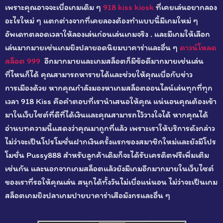
เพราะคุณอาจจะเบื่อเกมเดิม ๆ
918 kiss kiosk
ที่เคยเล่นอยากลอง
อะไรใหม่ ๆ แตกต่างจากที่เคยลองต้องทำแบบนี้มีเกมใหม่ ๆ
อัพเดทตลอดเวลาให้ลองเล่นก่อนเล่นเกมจริง . และมีเกมให้เลือก
เล่นมากมายเช่นเกมยิงปลายอดนิยมบาคาร่าและอื่น ๆ
ดาวน์โหลด
สล็อต 999
อีกมากมายและเกมสล็อตก็มีข้อดีมากมายเช่นเล่น
ที่ไหนก็ได้ คุณสามารถหารายได้และช่วยให้คุณเบื่อกับข่าว
การเมืองด้วย หากคุณกำลังมองหาเกมสล็อตออนไลน์เล่นทุกที่ทุก
เวลา 918 Kiss คือคำตอบที่เรานำเสนอให้คุณ แน่นอนคุณต้องเข้า
มาในเว็บไซต์ที่ดีที่ได้เงินและคุณสามารถไว้วางใจได้ หากคุณได้
อ่านบทความนี้แสดงว่าคุณมาถูกที่แล้ว เพราะเราให้บริการดังกล่าว
ไม่ว่าจะเป็นโปรโมชั่นฝากเงินครั้งแรกของสมาชิกใหม่และยังมีโปร
โมชั่น Pussy888 สำหรับลูกค้าเดิมก็จะได้รับเครดิตฟรีเพิ่มเติม
เช่นกัน และนอกจากเกมสล็อตแล้วยังมีเกมอีกมากมายในเว็บไซต์
ของเราที่รอให้คุณเล่น สนุกได้ทั้งวันไม่เบื่อแน่นอน ไม่ว่าจะเป็นเกม
สล็อตเกมยิงปลาเกมปายบาคาร่าเสือมังกรและอื่น ๆ