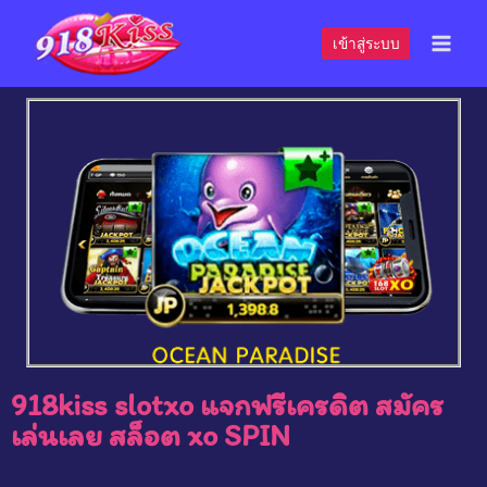
เข้าสู่ระบบ
918kiss slotxo แจกฟรีเครดิต สมัคร
เล่นเลย สล็อต xo SPIN