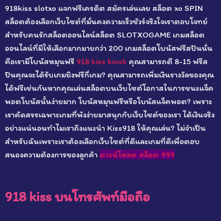
918kiss slotxo แจกฟรีเครดิต สมัครเล่นเลย สล็อต xo SPIN
สล็อตต้องเลือกเว็บไซต์ที่มั่นคงความเร็วชัวร์จริงใจเราตอบโจทย์
สำหรับคนรักสล็อตออนไลน์สล็อต SLOTXOGAME เกมสล็อต
ออนไลน์ที่มีให้เลือกมากมายกว่า 200 เกมสล็อตโบนัสฟรีสปินนั่น
คือเรามีโบนัสหมุนฟรี
918 kiss kiosk
คุณสามารถตี 8-15 ฟรีส
ปินคุณจะได้รับเกมยิงฟรีกี่เกม? คุณสามารถเพิ่มเงินรางวัลของคุณ
ได้ฟรีเช่นกันหากคุณเล่นสล็อตบนเว็บไซต์โอกาสในการชนะแจ็ค
พอตโบนัสนั้นง่ายมาก โบนัสหมุนฟรีหรือโบนัสแจ็คพอต? เพราะ
เราคัดสรรเฉพาะเกมที่พังง่ายมาสนุกกับเว็บไซต์ของเรา ได้เงินจริง
อย่างแน่นอนทำไมเราถึงแนะนำ Kiss918 ให้คุณเล่น? ไม่จำเป็น
สำหรับฉันเพราะเราต้องเลือกเว็บไซต์ที่ดีและเกมที่ดีเพื่อตอบ
สนองความต้องการของลูกค้า
ดาวน์โหลด สล็อต 999
918 kiss บนโทรศัพท์มือถือ