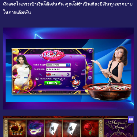
เงินสดในกระเป๋าเงินได้เช่นกัน คุณไม่จำเป็นต้องมีเงินทุนมากมาย
ในการเดิมพัน