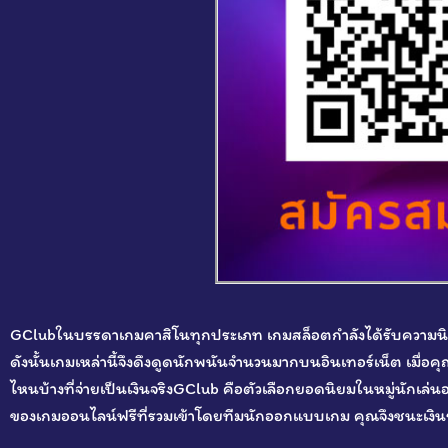
GClubในบรรดาเกมคาสิโนทุกประเภท เกมสล็อตกำลังได้รับความนิยมม
ดังนั้นเกมเหล่านี้จึงดึงดูดนักพนันจำนวนมากบนอินเทอร์เน็ต เม
ไหนบ้างที่จ่ายเป็นเงินจริงGClub คือตัวเลือกยอดนิยมในหมู่นั
ของเกมออนไลน์ฟรีที่รวมเข้าโดยทีมนักออกแบบเกม คุณจึงชนะเงินร