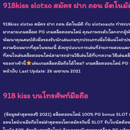
918kiss slotxo สมัคร ฝาก ถอน อัตโนมั
918kiss slotxo สมัคร ฝาก ถอน อัตโนมัติ กับ slotxoauto ทำระบบ ห
มากมายเกมสล็อต PG เกมสล็อตออนไลน์ คุณภาพระดับโลกจากผู้
พัฒนาคุณสมบัติเพื่อรองรับนักเล่นเกมทุกประเภทเพื่อให้แน่ใจว่
ความนิยมมากที่สุดในขณะนี้ ด้วยรูปแบบการเล่นที่ง่ายภาพสวยและ
ที่สนใจเล่นสล็อตออนไลน์สามารถอ่านวิธีเล่นได้ที่บทความ วิธีเล่
ของเราเช้านี้
เล่นเกมสล็อตมือถือได้ไหม? เกมสล็อตออนไลน์ PG S
หน้าเว็บ Last Update: 26 เมษายน 2021
918 kiss บนโทรศัพท์มือถือ
(ข้อมูลล่าสุดของปี 2021) สล็อตออนไลน์ 100% PG bonus SLOT
ออนไลน์บนมือถือใหม่ล่าสุดของโลกสมัครวันนี้ SLOT รับโบนัสต้อน
โบนัส 50% สำหรับสมาชิกใหม่ ด้วยความพิเศษของสล็อต PG พร้อมก