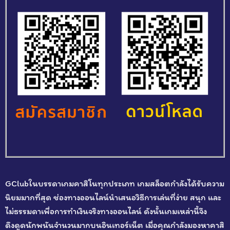
GClubในบรรดาเกมคาสิโนทุกประเภท เกมสล็อตกำลังได้รับความ
นิยมมากที่สุด ช่องทางออนไลน์นำเสนอวิธีการเล่นที่ง่าย สนุก และ
ไม่ธรรมดาเพื่อการทำเงินจริงทางออนไลน์ ดังนั้นเกมเหล่านี้จึง
ดึงดูดนักพนันจำนวนมากบนอินเทอร์เน็ต เมื่อคุณกำลังมองหาคาสิ