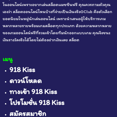
โนออนไลน์เพราะอยากเล่นสล็อตแมชชีนฟรี คุณควรถามตัวคุณ
เองว่า สล็อตออนไลน์ไหนบ้างที่จ่ายเป็นเงินจริงGClub คือตัวเลือก
ยอดนิยมในหมู่นักเล่นออนไลน์ เพราะนำเสนอผู้ให้บริการเกม
หลากหลายรายพร้อมเกมสล็อตทุกประเภท ด้วยความหลากหลาย
ของเกมออนไลน์ฟรีที่รวมเข้าโดยทีมนักออกแบบเกม คุณจึงชนะ
เงินรางวัลจริงได้โดยไม่ต้องฝากเงินเลย สล็อต
เมนู
918 Kiss
ดาวน์โหลด
ทางเข้า 918 Kiss
โปรโมชั่น 918 Kiss
สมัครสมาชิก