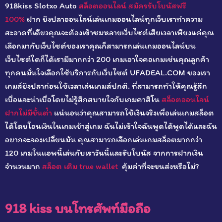
918kiss Slotxo Auto
สล็อตออนไลน์ สมัครรับโบนัสฟรี
100%
ฝาก ยิงปลาออนไลน์เล่นเกมออนไลน์ทุกเว็บเราทำความ
สะอาดที่เดียวคุณจะต้องเข้าชมหลายเว็บไซต์เสียเวลาเพียงแค่คุณ
เลือกมากับเว็บไซต์ของเราคุณก็สามารถเล่นเกมออนไลน์บน
เว็บไซต์ใดก็ได้เรามีมากกว่า 200 เกมเอาใจคอเกมเช่นคุณลูกค้า
ทุกคนมั่นใจเลือกใช้บริการกับเว็บไซต์ UFADEAL.COM ของเรา
เกมส์ยิงปลาก่อนใช้เวลาเล่นเกมส์ปกติ. ที่สามารถทำให้คุณรู้สึก
เบื่อและน่าเบื่อโดยไม่รู้สึกสบายใจกับเกมคาสิโน
สล็อตออนไลน์
ฝากไม่มีขั้นต่ํา
แน่นอนว่าคุณสามารถใช้เงินจริงเพื่อเล่นเกมสล็อต
ได้โดยโอนเงินในเกมเข้าสู่เกม ฉันไม่เข้าใจฉันพูดได้พูดได้และฉัน
อยากจะลองเปลี่ยนมัน คุณสามารถเลือกเล่นเกมสล็อตมากกว่า
120 เกมในแอพนี้เล่นกับเราวันนี้และรับโบนัส จากการฝากเงิน
จำนวนมาก
สล็อต เติม true wallet
คุ้มค่าที่จะขนส่งหรือไม่?
918 kiss บนโทรศัพท์มือถือ