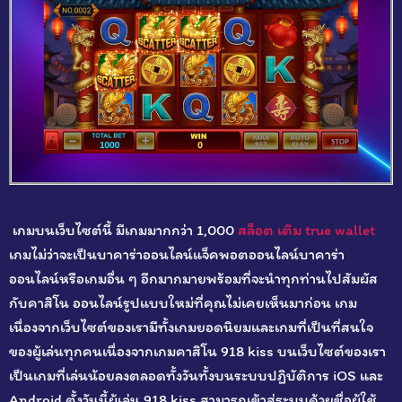
เกมบนเว็บไซต์นี้ มีเกมมากกว่า 1,000
สล็อต เติม true wallet
เกมไม่ว่าจะเป็นบาคาร่าออนไลน์แจ็คพอตออนไลน์บาคาร่า
ออนไลน์หรือเกมอื่น ๆ อีกมากมายพร้อมที่จะนำทุกท่านไปสัมผัส
กับคาสิโน ออนไลน์รูปแบบใหม่ที่คุณไม่เคยเห็นมาก่อน เกม
เนื่องจากเว็บไซต์ของเรามีทั้งเกมยอดนิยมและเกมที่เป็นที่สนใจ
ของผู้เล่นทุกคนเนื่องจากเกมคาสิโน 918 kiss บนเว็บไซต์ของเรา
เป็นเกมที่เล่นน้อยลงตลอดทั้งวันทั้งบนระบบปฏิบัติการ iOS และ
Android ตั้งวันนี้ผู้เล่น 918 kiss สามารถเข้าสู่ระบบด้วยชื่อผู้ใช้