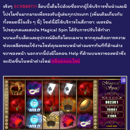
จริงๆ
SCR888TH
ล็อบบี้เต็มไปด้วยชื่อจากผู้ให้บริการชั้นนำและมี
โปรโมชั่นมากมายเพื่อรองรับผู้เล่นทุกประเภท (เพิ่มเติมเกี่ยวกับ
ทั้งหมดนี้ในเร็ว ๆ นี้) ไซต์นี้มีให้บริการในสี่ภาษา: เยอรมัน
โปรตุเกสและสเปน Magical Spin ได้รับการปรับให้ทำงา
นบนแท็บเล็ตและอุปกรณ์มือถือโดยเฉพาะ หากคุณต้องการความ
ช่วยเหลือขณะใช้งานไซต์คุณจะพบหน้าต่างแชททันทีที่ด้านล่าง
ขวาของหน้า นอกจากนี้ยังมีไอคอน Help ที่ด้านบนขวาของหน้าซึ่ง
จะเปิดขึ้นในหน้าต่างใหม่
สล็อตออนไลน์