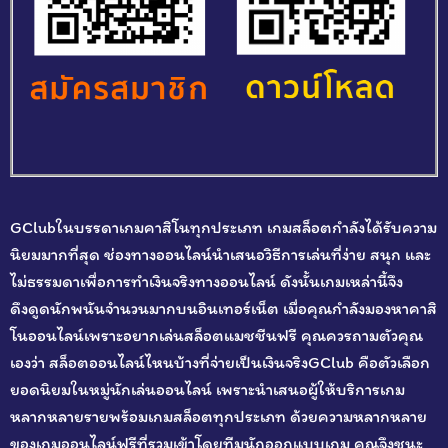
GClubในบรรดาเกมคาสิโนทุกประเภท เกมสล็อตกำลังได้รับความ
นิยมมากที่สุด ช่องทางออนไลน์นำเสนอวิธีการเล่นที่ง่าย สนุก และ
ไม่ธรรมดาเพื่อการทำเงินจริงทางออนไลน์ ดังนั้นเกมเหล่านี้จึง
ดึงดูดนักพนันจำนวนมากบนอินเทอร์เน็ต เมื่อคุณกำลังมองหาคาสิ
โนออนไลน์เพราะอยากเล่นสล็อตแมชชีนฟรี คุณควรถามตัวคุณ
เองว่า สล็อตออนไลน์ไหนบ้างที่จ่ายเป็นเงินจริงGClub คือตัวเลือก
ยอดนิยมในหมู่นักเล่นออนไลน์ เพราะนำเสนอผู้ให้บริการเกม
หลากหลายรายพร้อมเกมสล็อตทุกประเภท ด้วยความหลากหลาย
ของเกมออนไลน์ฟรีที่รวมเข้าโดยทีมนักออกแบบเกม คุณจึงชนะ