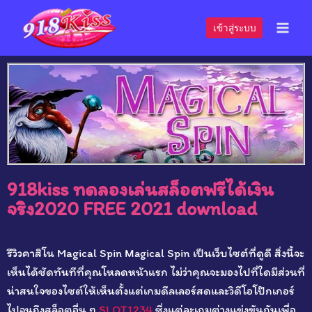
เข้าสู่ระบบ
918kiss ทดลองเล่นสล็อตฟรีได้เงิน
จริง2020 FREE 2021 download
รีวิวคาสิโน Magical Spin Magical Spin เป็นเว็บไซต์ที่ดูดี สิ่งนี้จะ
เห็นได้ชัดทันทีที่คุณโหลดหน้าแรก ไม่ว่าคุณจะมองไปที่ใดมีส่วนที่
น่าสนใจของไซต์ให้เห็นตั้งแต่เกมดีลเลอร์สดและวิดีโอโป๊กเกอร์
ไปจนถึงสล็อตอื่น ๆ
SLOT1234
ซึ่งแต่ละเกมต่างแข่งขันกันเพื่อ