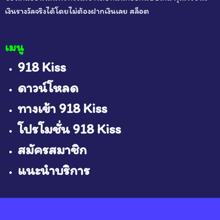
เงินรางวัลจริงได้โดยไม่ต้องฝากเงินเลย สล็อต
เมนู
918 Kiss
ดาวน์โหลด
ทางเข้า 918 Kiss
โปรโมชั่น 918 Kiss
สมัครสมาชิก
แนะนำบริการ