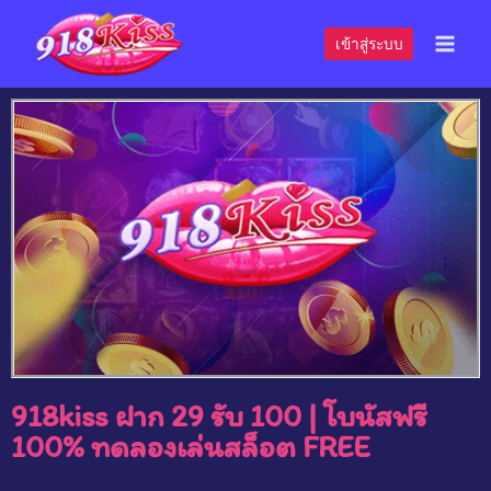
เข้าสู่ระบบ
918kiss ฝาก 29 รับ 100 | โบนัสฟรี
100% ทดลองเล่นสล็อต FREE