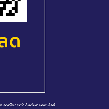
รมดาเพื่อการทำเงินจริงทางออนไลน์