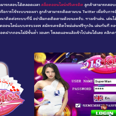
้าสามารถสอบได้ตลอดเวลา
สล็อตออนไลน์ฟรีเครดิต
ลูกค้าสามารถสอบ
รือการใช้ระบบของเรา ลูกค้าสามารถติดตามบน Twitter เพื่อรับการ
่อระบบที่นี่ อย่าลืมกดติดตามด้วยนะครับ. ทางเข้าเล่น. เล่นได้ทุกที
อตออนไลน์แบบครบวงจร สมัครเครดิตใหม่เล่นฟรีทุกวัน เล่นทันที ถอน
ล็อตฝากถอนไม่มีขั้นต่ํา วอเลท โหลดแอพแล้วเข้าไปเล่นได้เลย คลิกด