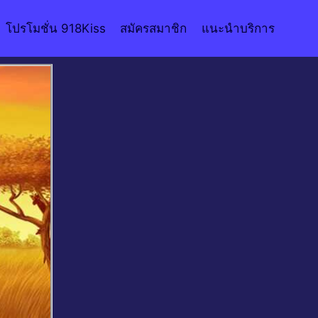
โปรโมชั่น 918Kiss
สมัครสมาชิก
แนะนำบริการ