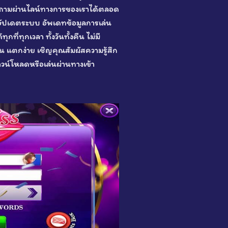
ถามผ่านไลน์ทางการของเราได้ตลอด
อัปเดตระบบ อัพเดทข้อมูลการเล่น
่ทุกเวลา ทั้งวันทั้งคืน ไม่มี
 แตกง่าย เชิญคุณสัมผัสความรู้สึก
าวน์โหลดหรือเล่นผ่านทางเข้า