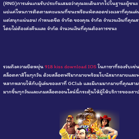
(RNG)การเล่นเกมรับประกันเสมอว่าคุณจะเดินจากไปในฐานะผู้ชนะ ไ
แย่แค่ไหนการติดตามคะแนนที่ชนะหรือแพ้ตลอดช่วงเวลาที่คุณเล่
แต่สนุกแน่นอน! กำหนดขีด จำกัด ของคุณ จำกัด จำนวนเงินที่คุณส
โดยไม่ต้องส่งคืนและ จำกัด จำนวนเงินที่คุณต้องการชนะ
รวมถึงความยืดหยุ่น
918 kiss download IOS
ในภาษาที่รองรับเช่น
สล็อตคาสิโนทุกวัน ด้วยสล็อตฟรีมากมายพร้อมโบนัสมากมายและฟรี
หลากหลายให้กับผู้เล่นของเราที่ GClub และมีเกมมากมายที่คุณสามา
มากขึ้นทุกวันและเกมสล็อตออนไลน์นี้กระตุ้นให้ผู้ให้บริการของเรา