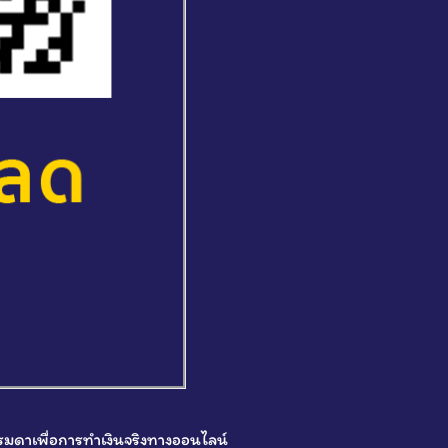
รมดาเพื่อการทำเงินจริงทางออนไลน์