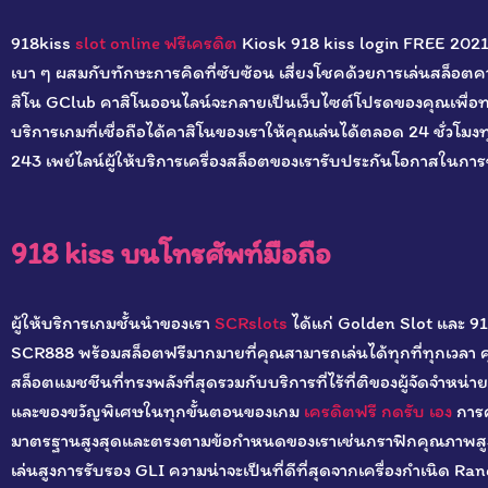
918kiss
slot online ฟรีเครดิต
Kiosk 918 kiss login FREE 2021 
เบา ๆ ผสมกับทักษะการคิดที่ซับซ้อน เสี่ยงโชคด้วยการเล่นสล็อตค
สิโน GClub คาสิโนออนไลน์จะกลายเป็นเว็บไซต์โปรดของคุณเพื่อ
บริการเกมที่เชื่อถือได้คาสิโนของเราให้คุณเล่นได้ตลอด 24 ชั่วโมงท
243 เพย์ไลน์ผู้ให้บริการเครื่องสล็อตของเรารับประกันโอกาสในก
918 kiss บนโทรศัพท์มือถือ
ผู้ให้บริการเกมชั้นนำของเรา
SCRslots
ได้แก่ Golden Slot และ 91
SCR888 พร้อมสล็อตฟรีมากมายที่คุณสามารถเล่นได้ทุกที่ทุกเวลา 
สล็อตแมชชีนที่ทรงพลังที่สุดรวมกับบริการที่ไร้ที่ติของผู้จัดจำหน
และของขวัญพิเศษในทุกขั้นตอนของเกม
เครดิตฟรี กดรับ เอง
การค
มาตรฐานสูงสุดและตรงตามข้อกำหนดของเราเช่นกราฟิกคุณภาพสู
เล่นสูงการรับรอง GLI ความน่าจะเป็นที่ดีที่สุดจากเครื่องกำเนิด