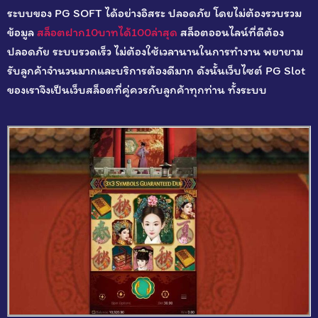
ระบบของ PG SOFT ได้อย่างอิสระ ปลอดภัย โดยไม่ต้องรวบรวม
ข้อมูล
สล็อตฝาก10บาทได้100ล่าสุด
สล็อตออนไลน์ที่ดีต้อง
ปลอดภัย ระบบรวดเร็ว ไม่ต้องใช้เวลานานในการทำงาน พยายาม
รับลูกค้าจำนวนมากและบริการต้องดีมาก ดังนั้นเว็บไซต์ PG Slot
ของเราจึงเป็นเว็บสล็อตที่คู่ควรกับลูกค้าทุกท่าน ทั้งระบบ