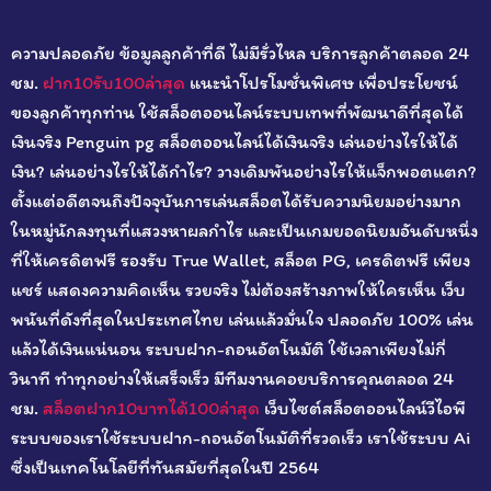
ความปลอดภัย ข้อมูลลูกค้าที่ดี ไม่มีรั่วไหล บริการลูกค้าตลอด 24
ชม.
ฝาก10รับ100ล่าสุด
แนะนำโปรโมชั่นพิเศษ เพื่อประโยชน์
ของลูกค้าทุกท่าน ใช้สล็อตออนไลน์ระบบเทพที่พัฒนาดีที่สุดได้
เงินจริง Penguin pg สล็อตออนไลน์ได้เงินจริง เล่นอย่างไรให้ได้
เงิน? เล่นอย่างไรให้ได้กำไร? วางเดิมพันอย่างไรให้แจ็กพอตแตก?
ตั้งแต่อดีตจนถึงปัจจุบันการเล่นสล็อตได้รับความนิยมอย่างมาก
ในหมู่นักลงทุนที่แสวงหาผลกำไร และเป็นเกมยอดนิยมอันดับหนึ่ง
ที่ให้เครดิตฟรี รองรับ True Wallet, สล็อต PG, เครดิตฟรี เพียง
แชร์ แสดงความคิดเห็น รวยจริง ไม่ต้องสร้างภาพให้ใครเห็น เว็บ
พนันที่ดังที่สุดในประเทศไทย เล่นแล้วมั่นใจ ปลอดภัย 100% เล่น
แล้วได้เงินแน่นอน ระบบฝาก-ถอนอัตโนมัติ ใช้เวลาเพียงไม่กี่
วินาที ทำทุกอย่างให้เสร็จเร็ว มีทีมงานคอยบริการคุณตลอด 24
ชม.
สล็อตฝาก10บาทได้100ล่าสุด
เว็บไซต์สล็อตออนไลน์วีไอพี
ระบบของเราใช้ระบบฝาก-ถอนอัตโนมัติที่รวดเร็ว เราใช้ระบบ Ai
ซึ่งเป็นเทคโนโลยีที่ทันสมัยที่สุดในปี 2564