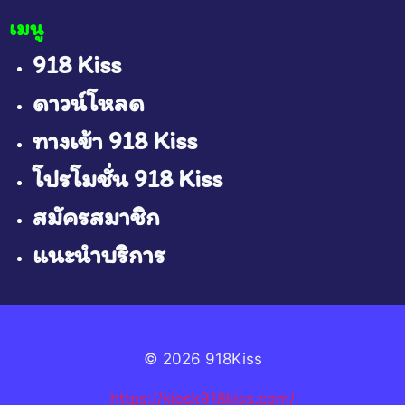
เมนู
918 Kiss
ดาวน์โหลด
ทางเข้า 918 Kiss
โปรโมชั่น 918 Kiss
สมัครสมาชิก
แนะนำบริการ
© 2026 918Kiss
https://kiosk918kiss.com/