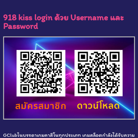
918 kiss login ด้วย Username และ
Password
GClubในบรรดาเกมคาสิโนทุกประเภท เกมสล็อตกำลังได้รับความ