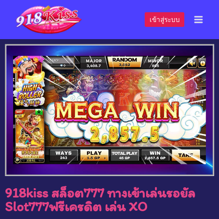
เข้าสู่ระบบ
918kiss สล็อต777 ทางเข้าเล่นรอยัล
Slot777ฟรีเครดิต เล่น XO