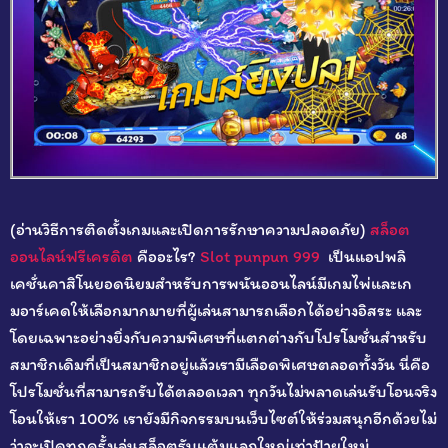
(อ่านวิธีการติดตั้งเกมและเปิดการรักษาความปลอดภัย)
สล็อต
ออนไลน์ฟรีเครดิต
คืออะไร?
Slot punpun 999
เป็นแอปพลิ
เคชั่นคาสิโนยอดนิยมสำหรับการพนันออนไลน์มีเกมไพ่และเก
มอาร์เคดให้เลือกมากมายที่ผู้เล่นสามารถเลือกได้อย่างอิสระ และ
โดยเฉพาะอย่างยิ่งกับความพิเศษที่แตกต่างกับโปรโมชั่นสำหรับ
สมาชิกเดิมที่เป็นสมาชิกอยู่แล้วเรามีเลือดพิเศษตลอดทั้งวัน นี่คือ
โปรโมชั่นที่สามารถรับได้ตลอดเวลา ทุกวันไม่พลาดเล่นรับโอนจริง
โอนให้เรา 100% เรายังมีกิจกรรมบนเว็บไซต์ให้ร่วมสนุกอีกด้วยไม่
ว่าจะเปิดทุกครั้งเล่นสล็อตรับแต้มแลกใหญ่เท่าป้ายใหม่