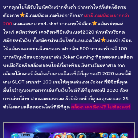
หากคุณไม่ได้รับโบนัสเงินฝากขั้นต่ำ ฝากเท่าไหร่ก็เล่นได้ตาม
ต้องการ
มีเกมสล็อตเกมยิงปลากี่เกม?
เรามีเกมสล็อตมากกว่า
200
เกมและเกม end-shot มากมายให้เลือก
สมัครง่ายแค่
ไหน? สมัครง่าย? เครดิตฟรียืนยันเบอร์2020 นำหน้าหรือกด
สมัครหน้าเว็บ ทั้งสมัครผ่านเว็บไซต์และแอดไลน์
แนะนำเพื่อน
ให้สมัครและหากเพื่อนของเราฝากเงิน 500 บาทเรารับฟรี 100
บาทเชิญเพื่อนของคุณมาเล่น Joker Gaming ที่สุดของเกมสล็อต
บนมือถือหรือสล็อตออนไลน์ที่มาพร้อมเงินรางวัลมหาศาล จาก
สล็อตโจ๊กเกอร์ จัดอันดับเกมสล็อตที่ดีที่สุดของปี 2020 แอพนี้มี
เกม SLOT มากกว่า 100 เกมให้คุณเล่นเกม Joker ที่มีชื่อนี้คุณ
มั่นใจว่าคุณจะสามารถเล่นกับเว็บไซต์ที่ดีที่สุดของปี 2020 ด้วย
การเล่นที่ง่าย ฝากและถอนรวดเร็วมีเจ้าหน้าที่ดูแลคุณตลอด 24
ชั่วโมงเกมสล็อตออนไลน์ที่ดีที่สุด
สล็อต เครดิตฟรี ไม่ต้องแชร์