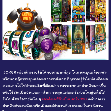
JOKER เพื่อสร้างรายได้ให้กับเรามากที่สุด ในการหมุนสล็อตจริง
หรือทฤษฎีการหมุนสล็อตหากเราสังเกตดีๆเราจะรู้ว่าโบนัสแจ็คพอ
ตจะแตกไม่ใช่จำนวนเงินที่ต้องฝาก เพราะหากเราฝากเงินมากขึ้น
หรือใช้เงินเป็นจำนวนมากในการหมุนแต่ละครั้งส่วนใหญ่จะไม่ได้
รับโบนัสหรือรางวัลใด ๆ
เครดิตฟรียืนยันเบอร์2020
แต่หากเรา
ฝากเงินจำนวนน้อยหรือเพียงแค่จำนวนที่เหมาะสม ในกรณีส่วน