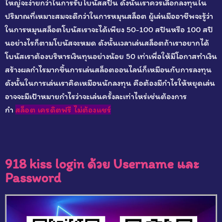
ใหญ่จะง่ายกว่าในการรับโบนัสสปิน ดังนั้นเราควรเลือกลงทุนใน
ปริมาณที่เหมาะสมจะดีกว่าในการหมุนสล็อต ผู้เล่นมืออาชีพจะรู้ว่า
ในการหมุนสล็อตโบนัสเราจะได้เพียง 50-100 สปินหรือ 100 สปิ
นอย่างไรก็ตามโบนัสจะหมด ดังนั้นเวลาเล่นสล็อตถ้าเราอยากได้
โบนัสเราต้องบริหารเงินทุนอย่างน้อย 50 เท่าเพื่อให้มีโอกาสทำเงิน
สร้างผลกำไรมากขึ้นการเล่นสล็อตออนไลน์ก็เหมือนกับการลงทุน
ดังนั้นในการเล่นเราคิดเหมือนนักลงทุน คือต้องมีกำไรให้หยุดเล่น
อาจจะมีเป้าหมายกำไรว่าจะเล่นครั้งละเท่าไหร่เช่นต้องการ
กำ
สล็อต เครดิตฟรี ไม่ต้องแชร์
918 kiss login ด้วย Username และ
Password