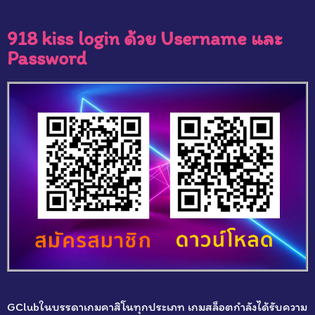
918 kiss login ด้วย Username และ
Password
GClubในบรรดาเกมคาสิโนทุกประเภท เกมสล็อตกำลังได้รับความ