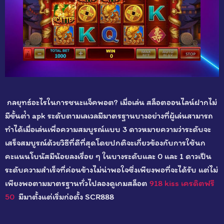
กลยุทธ์อะไรในการชนะแจ็คพอต? เมื่อเล่น สล็อตออนไลน์ฝากไม่
มีขั้นต่ํา apk ระดับตามเลเวลมีมาตรฐานบางอย่างที่ผู้เล่นสามารถ
ทำได้เมื่อเล่นเพื่อความสมบูรณ์แบบ 3 ดาวหมายความว่าระดับจะ
เสร็จสมบูรณ์ด้วยวิธีที่ดีที่สุดโดยปกติจะเกี่ยวข้องกับการใช้นก
คะแนนโบนัสมีน้อยลงเรื่อย ๆ ในบางระดับและ 0 และ 1 ดาวเป็น
ระดับความสำเร็จที่ค่อนข้างไม่น่าพอใจซึ่งเพียงพอที่จะได้รับ แต่ไม่
เพียงพอตามมาตรฐานทั่วไปลองดูเกมสล็อต
918 kiss เครดิตฟรี
50
มีมาตั้งแต่เริ่มก่อตั้ง SCR888