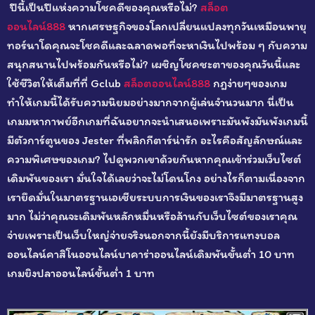
ปีนี้เป็นปีแห่งความโชคดีของคุณหรือไม่?
สล็อต
ออนไลน์888
หากเศรษฐกิจของโลกเปลี่ยนแปลงทุกวันเหมือนพายุ
ทอร์นาโดคุณจะโชคดีและฉลาดพอที่จะหาเงินไปพร้อม ๆ กับความ
สนุกสนานไปพร้อมกันหรือไม่? เผชิญโชคชะตาของคุณวันนี้และ
ใช้ชีวิตให้เต็มที่ที่ Gclub
สล็อตออนไลน์888
กฎง่ายๆของเกม
ทำให้เกมนี้ได้รับความนิยมอย่างมากจากผู้เล่นจำนวนมาก นี่เป็น
เกมมหากาพย์อีกเกมที่ฉันอยากจะนำเสนอเพราะมันพังมันพังเกมนี้
มีตัวการ์ตูนของ Jester ที่พลิกกีตาร์น่ารัก อะไรคือสัญลักษณ์และ
ความพิเศษของเกม? ไปดูพวกเขาด้วยกันหากคุณเข้าร่วมเว็บไซต์
เดิมพันของเรา มั่นใจได้เลยว่าจะไม่โดนโกง อย่างไรก็ตามเนื่องจาก
เรายึดมั่นในมาตรฐานเอเชียระบบการเงินของเราจึงมีมาตรฐานสูง
มาก ไม่ว่าคุณจะเดิมพันหลักหมื่นหรือล้านกับเว็บไซต์ของเราคุณ
จ่ายเพราะเป็นเว็บใหญ่จ่ายจริงนอกจากนี้ยังมีบริการแทงบอล
ออนไลน์คาสิโนออนไลน์บาคาร่าออนไลน์เดิมพันขั้นต่ำ 10 บาท
เกมยิงปลาออนไลน์ขั้นต่ำ 1 บาท