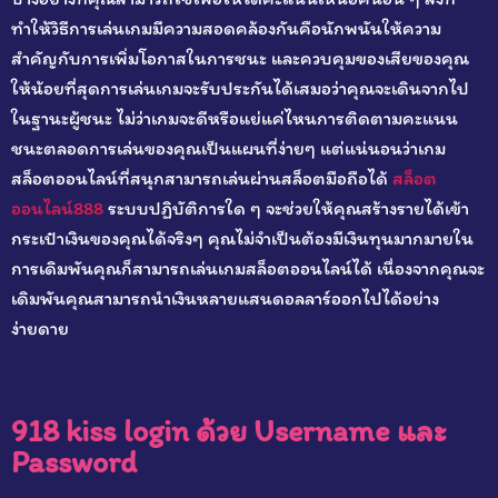
ทำให้วิธีการเล่นเกมมีความสอดคล้องกันคือนักพนันให้ความ
สำคัญกับการเพิ่มโอกาสในการชนะ และควบคุมของเสียของคุณ
ให้น้อยที่สุดการเล่นเกมจะรับประกันได้เสมอว่าคุณจะเดินจากไป
ในฐานะผู้ชนะ ไม่ว่าเกมจะดีหรือแย่แค่ไหนการติดตามคะแนน
ชนะตลอดการเล่นของคุณเป็นแผนที่ง่ายๆ แต่แน่นอนว่าเกม
สล็อตออนไลน์ที่สนุกสามารถเล่นผ่านสล็อตมือถือได้
สล็อต
ออนไลน์888
ระบบปฏิบัติการใด ๆ จะช่วยให้คุณสร้างรายได้เข้า
กระเป๋าเงินของคุณได้จริงๆ คุณไม่จำเป็นต้องมีเงินทุนมากมายใน
การเดิมพันคุณก็สามารถเล่นเกมสล็อตออนไลน์ได้ เนื่องจากคุณจะ
เดิมพันคุณสามารถนำเงินหลายแสนดอลลาร์ออกไปได้อย่าง
ง่ายดาย
918 kiss login ด้วย Username และ
Password