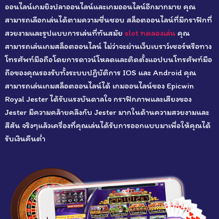
ออนไลน์เกมยิงปลาออนไลน์และเกมออนไลน์อีกมากมาย คุณ
สามารถเลือกเล่นได้ตามความชื่นชอบ สล็อตออนไลน์ที่มีกราฟิกที่
สวยงามและรูปแบบการเล่นที่ทันสมัย
slot ทดลองเล่น
คุณ
สามารถเล่นเกมสล็อตออนไลน์ ไม่ว่าจะผ่านเว็บเบราว์เซอร์หรือทาง
โทรศัพท์มือถือโดยการดาวน์โหลดและติดตั้งแอปบนโทรศัพท์มือ
ถือของคุณรองรับทั้งระบบปฏิบัติการ IOS และ Android คุณ
สามารถเล่นเกมสล็อตออนไลน์ได้ เกมออนไลน์ของ Epicwin
Royal Jester ได้รับแรงบันดาลใจ กราฟิกภาพและเสียงของ
Jester มีความคล้ายคลึงกับ Jester มากในด้านความสวยงามและ
สีสัน จริงๆแล้วเครื่องที่คุณเล่นได้รับการออกแบบมาเพื่อให้คุณได้
รับเงินคืนต่ำ