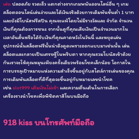
เล่น
ปลอดภัย รวดเร็ว แตกต่างจากเกมพนันออนไลน์อื่น ๆ เกม
สล็อตออนไลน์เล่นง่ายและได้เงินจริงด้วยการเดิมพันขั้นต่ำ 1 บาท
และยังมีโบนัสฟรีสปิน คุณจะแพ้โดยไม่มีรางวัลและ จำกัด จำนวน
เงินที่คุณต้องการชนะ จากนั้นดูที่คุณเสียเงินเป็นจำนวนมากใน
เวลาอันสั้นหรือได้รับเงินที่คุณคาดหวังในวันนี้ และหยุดเล่น
อุปกรณ์นั้นสล็อตฟรีนั้นน่าดึงดูดเพราะออกแบบมาเช่นนั้น เล่น
สล็อตและกลายเป็นเศรษฐีในพริบตา หากคุณรวมโบนัสเข้าด้วย
กันเราจะให้คุณหมุนเพียงครั้งเดียวพร้อมโชคเล็กน้อย โอกาสใน
การบรรลุเป้าหมายแห่งความสำเร็จขึ้นอยู่กับสไตล์การเล่นของคุณ
การเดิมพันสล็อตที่ดีที่สุดจะขึ้นอยู่กับหมายเลขนำโชค
เช่น
slot999 เติมเงินไม่เข้า
และความตื่นเต้นในการเลือก
เครื่องรางนำโชคเพื่อพิชิตคาสิโนบนมือถือ
918 kiss บนโทรศัพท์มือถือ