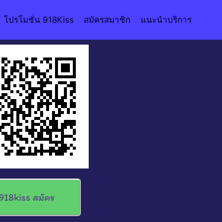
โปรโมชั่น 918Kiss
สมัครสมาชิก
แนะนำบริการ
918kiss สมัคร