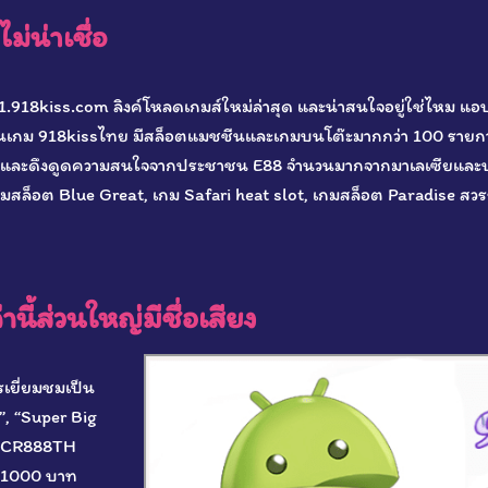
่น่าเชื่อ
11.918kiss.com ลิงค์โหลดเกมส์ใหม่ล่าสุด และน่าสนใจอยู่ใช่ไหม แ
ล่นเกม 918kissไทย มีสล็อตแมชชีนและเกมบนโต๊ะมากกว่า 100 รายก
์ และดึงดูดความสนใจจากประชาชน E88 จำนวนมากจากมาเลเซียและบ
ล็อต Blue Great, เกม Safari heat slot, เกมสล็อต Paradise สว
้ส่วนใหญ่มีชื่อเสียง
เยี่ยมชมเป็น
”, “Super Big
อ SCR888TH
 1000 บาท