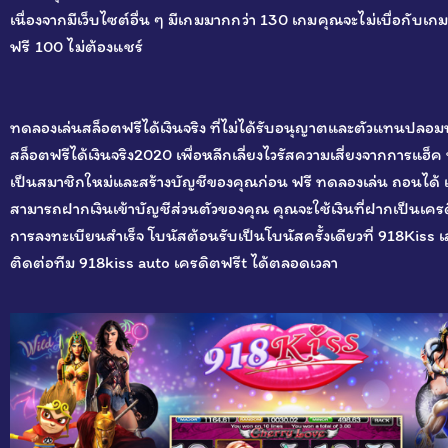
เนื่องจากมีเว็บไซต์อื่น ๆ
มีเกมมากกว่า 130 เกมคุณจะไม่เบื่อกับเก
ฟรี 100 ไม่ต้องแชร์
ทดลองเล่นสล็อตฟรีได้เงินจริง ที่ไม่ได้รับอนุญาตและตัวแทนปลอม
สล็อตฟรีได้เงินจริง2020 เพื่อหลีกเลี่ยงไวรัสความเสี่ยงจากการ
เป็นสมาชิกใหม่และสร้างบัญชีของคุณก่อน ฟรี ทดลองเล่น ถอนได้ เน
สามารถฝากเงินเข้าบัญชีส่วนตัวของคุณ คุณจะใช้เงินที่ฝากเป็นเ
การลงทะเบียนสำเร็จ โบนัสต้อนรับเป็นโบนัสครั้งเดียวที่ 918Kiss
ติดต่อทีม 918kiss auto เครดิตฟรีt ได้ตลอดเวลา