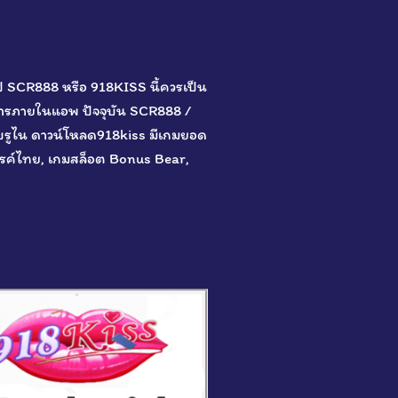
อป SCR888 หรือ 918KISS นี้ควรเป็น
ารภายในแอพ ปัจจุบัน SCR888 /
รูไน ดาวน์โหลด918kiss มีเกมยอด
รรค์ไทย, เกมสล็อต Bonus Bear,