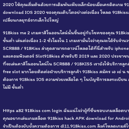
2020 ให้คุณเริ่มต้นด้วยการเดิมพันเพียงเล็กน้อยเมื่อเครดิตเกม 9
download IOS 2020 ของคุณเติบโตอย่างต่อเนื่อง โหลด 918kis
เปลี่ยนกลยุทธ์จากเล็กไปใหญ่
918kiss me 2 เกมคาสิโนออนไลน์นั้นขึ้นอยู่กับโชคของคุณ 918kis
ขั้นต่ำ เล่นต่อเนื่อง 1-2 ชั่วโมงใน 1 เกมเรามั่นใจว่าคุณจะได้รับจำ
SCR888 / 918Kiss ล่าสุดสามารถดาวน์โหลดได้ที่นี่สำหรับ iphon
และคอมพิวเตอร์ Slot918kiss สำหรับปี 2019 และ 2020 ประชา
ที่จะเล่นคาสิโนออนไลน์ใน SCR888 / 918KISS เรายังให้บริการลูกค้
free slot มากโดยติดต่อฝ่ายบริการลูกค้า 918kiss สมัคร เอ เย่ น
ต้องการ 918kiss IOS ความช่วยเหลือใด ๆ ในบัญชีการลงทะเบียน ส
ไม่มี ขั้นต่ำ
Https a82 918kiss com login ฉันแน่ใจว่าผู้ที่ชื่นชอบเกมสล็อตบ
คุณอยากเล่นเกมสล็อต 918kiss hack APK download for Android 2019
จำเป็นต้องยับยั้งความต้องการ dl11.918kiss.com ลิงค์โหลดเกมส์ให