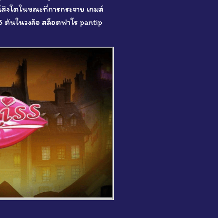
ษณ์สิงโตในขณะที่การกระจาย เกมส์
 3 ต้นในวงล้อ สล็อตฟาโร pantip