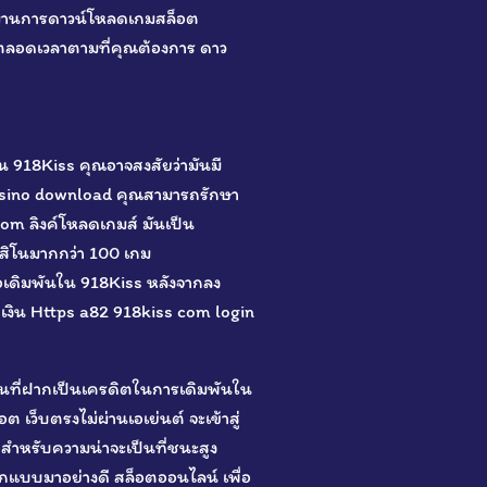
 ผ่านการดาวน์โหลดเกมสล็อต
้ตลอดเวลาตามที่คุณต้องการ ดาว
ยิน 918Kiss คุณอาจสงสัยว่ามันมี
asino download คุณสามารถรักษา
m ลิงค์โหลดเกมส์ มันเป็น
สิโนมากกว่า 100 เกม
เดิมพันใน 918Kiss หลังจากลง
เงิน Https a82 918kiss com login
ินที่ฝากเป็นเครดิตในการเดิมพันใน
 เว็บตรงไม่ผ่านเอเย่นต์ จะเข้าสู่
ดีสำหรับความน่าจะเป็นที่ชนะสูง
อกแบบมาอย่างดี สล็อตออนไลน์ เพื่อ