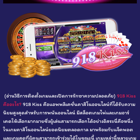
(อ่านวิธีการติดตั้งเกมและเปิดการรักษาความปลอดภัย)
918 Kiss
คืออะไร?
918 Kiss คือแอพพลิเคชั่นคาสิโนออนไลน์ที่ได้รับความ
นิยมสูงสุดสำหรับการพนันออนไลน์ มีสล็อตเกมไพ่และเกมอาร์
เคดให้เลือกมากมายซึ่งผู้เล่นสามารถเลือกได้อย่างอิสระนี่คือหนึ่ง
ในเกมคาสิโนออนไลน์ยอดนิยมตลอดกาล มาพร้อมกับแจ็คพอต
และเกมสดที่ผู้คนสามารถเข้าร่วมได้ในขณะนี้ เกมเหล่านี้หลายเกม