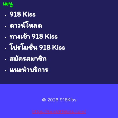
เมนู
918 Kiss
ดาวน์โหลด
ทางเข้า 918 Kiss
โปรโมชั่น 918 Kiss
สมัครสมาชิก
แนะนำบริการ
© 2026 918Kiss
https://kiosk918kiss.com/