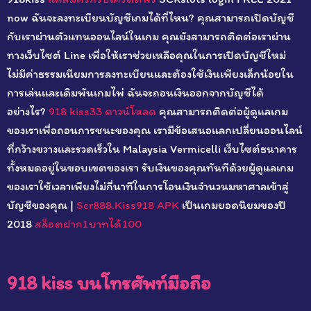
now ฉันจะลงทะเบียนบัญชีเกมได้ที่ไหน? คุณสามารถเปิดบัญชี
กับเราผ่านตัวแทนออนไลน์ในเกม คุณยังสามารถติดต่อเราผ่าน
ทางเว็บไซต์ Line เพื่อให้เราช่วยเหลือคุณในการเปิดบัญชีใหม่
ไม่มีค่าธรรมเนียมการลงทะเบียนและต้องใช้เงินเพียงเล็กน้อยใน
การเล่นและเดิมพันเกมไพ่ ฉันจะถอนเงินออกจากบัญชีได้
อย่างไร?
918 kiss33 ดาวน์โหลด
คุณสามารถติดต่อผู้ดูแลเกม
ของเราเพื่อถอนการชนะของคุณ เรามีข้อเสนอแลกเปลี่ยนออนไลน์
ที่กว้างขวางและรวดเร็วใน Malaysia Vermicelli เว็บไซต์ธนาคาร
ทั้งหมดอยู่ในขอบเขตของเรา รับเงินของคุณทันทีด้วยผู้ดูแลเกม
ของเราใช้เวลาเพียงไม่กี่นาทีในการโอนเงินจำนวนมหาศาลเข้าสู่
บัญชีของคุณ |
Scr888.Kiss918 APK
เป็นเกมยอดนิยมของปี
2018
สล็อตฝาก1บาทได้100
918 kiss บนโทรศัพท์มือถือ