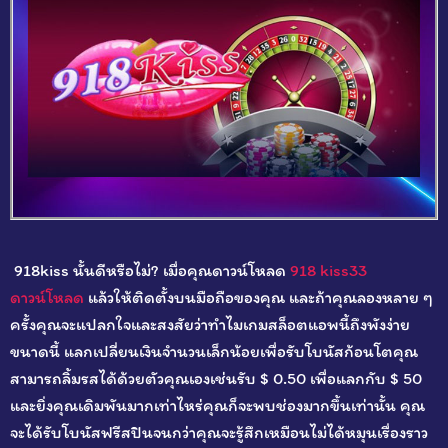
918kiss นั้นดีหรือไม่? เมื่อคุณดาวน์โหลด
918 kiss33
ดาวน์โหลด
แล้วให้ติดตั้งบนมือถือของคุณ และถ้าคุณลองหลาย ๆ
ครั้งคุณจะแปลกใจและสงสัยว่าทำไมเกมสล็อตแอพนี้ถึงพังง่าย
ขนาดนี้ แลกเปลี่ยนเงินจำนวนเล็กน้อยเพื่อรับโบนัสก้อนโตคุณ
สามารถลิ้มรสได้ด้วยตัวคุณเองเช่นรับ $ 0.50 เพื่อแลกกับ $ 50
และยิ่งคุณเดิมพันมากเท่าไหร่คุณก็จะพบช่องมากขึ้นเท่านั้น คุณ
จะได้รับโบนัสฟรีสปินจนกว่าคุณจะรู้สึกเหมือนไม่ได้หมุนเรื่องราว