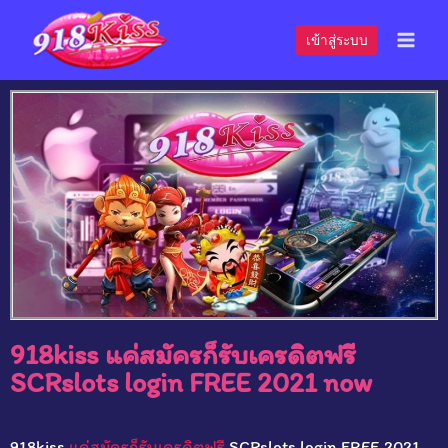
เข้าสู่ระบบ
918kiss แค่สมัครก็รับเครดิตฟรี
SCRslots login FREE 2021 now
918kiss
แค่สมัครก็รับเครดิตฟรี
SCRslots login FREE 2021