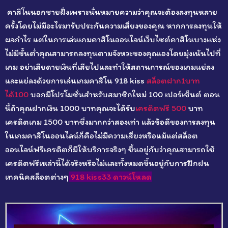
คาสิโนนอกชายฝั่งเพราะนั่นหมายความว่าคุณจะต้องลงทุนหลาย
ครั้งโดยไม่มีอะไรมารับประกันความเสี่ยงของคุณ หากการลงทุนให้
ผลกำไร แต่ในการเล่นเกมคาสิโนออนไลน์เว็บไซต์คาสิโนบางแห่ง
ไม่มีขั้นต่ำคุณสามารถลงทุนตามจังหวะของคุณเองโดยมุ่งเน้นไปที่
เกม อย่าเสียดายเงินที่เสียไปและทำให้สถานการณ์ของเกมแย่ลง
และแย่ลงด้วยการเล่นเกมคาสิโน 918 kiss
สล็อตฝาก1บาท
ได้100
บอกมีโปรโมชั่นสำหรับสมาชิกใหม่ 100 เปอร์เซ็นต์ ตอน
นี้ถ้าคุณฝากเงิน 1000 บาทคุณจะได้รับ
เครดิตฟรี 500
บาท
เครดิตเกม 1500 บาทซึ่งมากกว่าสองเท่า แล้วข้อดีของการลงทุน
ในเกมคาสิโนออนไลน์ก็คือไม่มีความเสี่ยงหรือแม้แต่สล็อต
ออนไลน์ฟรีเครดิตก็มีให้บริการจริงๆ ขึ้นอยู่กับว่าคุณสามารถใช้
เครดิตฟรีเหล่านี้ได้จริงหรือไม่และทั้งหมดขึ้นอยู่กับการฝึกฝน
เทคนิคสล็อตต่างๆ
918 kiss33 ดาวน์โหลด