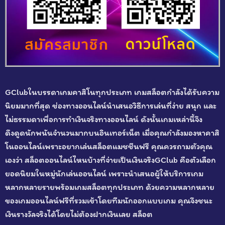
GClubในบรรดาเกมคาสิโนทุกประเภท เกมสล็อตกำลังได้รับความ
นิยมมากที่สุด ช่องทางออนไลน์นำเสนอวิธีการเล่นที่ง่าย สนุก และ
ไม่ธรรมดาเพื่อการทำเงินจริงทางออนไลน์ ดังนั้นเกมเหล่านี้จึง
ดึงดูดนักพนันจำนวนมากบนอินเทอร์เน็ต เมื่อคุณกำลังมองหาคาสิ
โนออนไลน์เพราะอยากเล่นสล็อตแมชชีนฟรี คุณควรถามตัวคุณ
เองว่า สล็อตออนไลน์ไหนบ้างที่จ่ายเป็นเงินจริงGClub คือตัวเลือก
ยอดนิยมในหมู่นักเล่นออนไลน์ เพราะนำเสนอผู้ให้บริการเกม
หลากหลายรายพร้อมเกมสล็อตทุกประเภท ด้วยความหลากหลาย
ของเกมออนไลน์ฟรีที่รวมเข้าโดยทีมนักออกแบบเกม คุณจึงชนะ
เงินรางวัลจริงได้โดยไม่ต้องฝากเงินเลย สล็อต