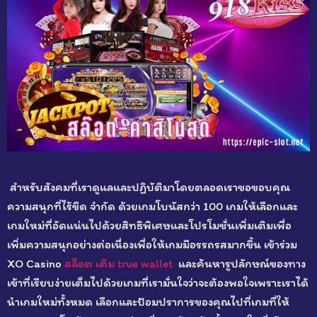
สำหรับสังคมที่เราดูแลและปฏิบัติมาโดยตลอดเราขอขอบคุณ
ความสนุกที่ไร้ขีด จำกัด ด้วยเกมโบนัสกว่า 100 เกมให้เลือกและ
เกมใหม่ที่อัดแน่นไปด้วยสิทธิพิเศษและโปรโมชั่นเพิ่มเติมเพื่อ
เพิ่มความสนุกอย่างต่อเนื่องเพื่อให้เกมมีอรรถรสมากขึ้น เข้าร่วม
XO Casino
สล็อต เติม true wallet
และค้นหารูปลักษณ์ของทาง
เข้าที่เรียบง่ายเต็มไปด้วยเกมที่เรามั่นใจว่าจะต้องพอใจเพราะเราได้
นำเกมใหม่ทั้งหมด เลือกและป้อมปราการของคุณไปที่เกมที่ให้