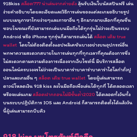
918kiss
สล็อต777 น่าเล่นจากค่ายดัง
ลุ้นรับเงินโบนัสสปินฟรี เล่น
ง่ายคำอธิบายโดยละเอียดและวิธีการเล่นของแต่ละเกมอธิบายรูป
แบบเมนูภาษาไทยง่ายๆและภาษาอื่น ๆ อีกมากมายเลือกที่คุณชื่น
ชอบในขณะที่ยังสามารถเล่นบนมือถือได้ทุกรุ่นไม่ว่าจะเป็นระบบ
Android หรือ iPhone ทุกรุ่นก็สามารถเล่นได้
สล็อต เติม true
wallet
โดยไม่ต้องติดตั้งแอปพลิเคชันบางอย่างบนอุปกรณ์อื่น
พกพาความสะดวกสบายในการเล่นทุกที่ทุกเวลาที่คุณต้องการซึ่ง
ไม่สะดวกตามความต้องการเนื่องจากเว็บไซต์นี้ มีบริการสล็อต
ออนไลน์ครบวงจรไม่ว่าจะเป็นบาคาร่าบาคาร่าบาคาร่าไฮโลกำถั่วปู
ปลาและเกมอื่น ๆ
สล็อต เติม true wallet
โดยผู้เล่นสามารถ
ดาวน์โหลดเงิน 918 kiss ลงในมือถือเพื่อเล่นได้ทุกที่ ได้ตลอดเวลา
หรือจะเล่นเกม
สล็อตฝากถอนไม่มีขั้นต่ํา2020
ได้ตลอดทั้งวันทั้ง
บนระบบปฏิบัติการ IOS และ Android ก็สามารถติดตั้งได้แล้ววัน
นี้ผู้เล่นสามารถบีบคิว
918 kiss บนโทรศัพท์มือถือ