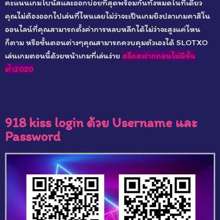
คะแนนเกมโบนัสและออกบ่อยที่สุดพร้อมกันทั้งหมดในที่เดียว
คุณไม่ต้องออกไปเล่นที่ไหนเลยไม่ว่าจะเป็นเกมยิงปลาเกมคาสิโน
ออนไลน์ที่คุณสามารถตั้งค่าการหลบหลีกได้ไม่ว่าจะสูงแค่ไหน
ก็ตาม หรือขั้นตอนต่างๆคุณสามารถควบคุมตัวเองได้ SLOTXO
เล่นเกมตอนนี้ด้วยหน้าเกมที่เล่นง่าย
สล็อตฝากถอนไม่มีขั้น
ต่ํา2020
918 kiss login ด้วย Username และ
Password