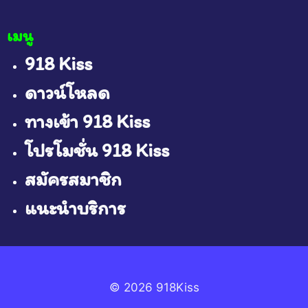
เมนู
918 Kiss
ดาวน์โหลด
ทางเข้า 918 Kiss
โปรโมชั่น 918 Kiss
สมัครสมาชิก
แนะนำบริการ
© 2026 918Kiss