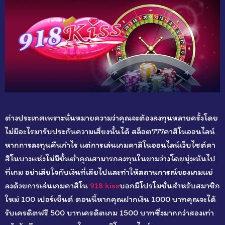
ต่างประเทศเพราะนั่นหมายความว่าคุณจะต้องลงทุนหลายครั้งโดย
ไม่มีอะไรมารับประกันความเสี่ยงนั้นได้ สล็อต777คาสิโนออนไลน์
หากการลงทุนคืนกำไร แต่การเล่นเกมคาสิโนออนไลน์เว็บไซต์คา
สิโนบางแห่งไม่มีขั้นต่ำคุณสามารถลงทุนในยามว่างโดยมุ่งเน้นไป
ที่เกม อย่าเสียใจกับเงินที่เสียไปและทำให้สถานการณ์ของเกมแย่
ลงด้วยการเล่นเกมคาสิโน
918 kiss
บอกมีโปรโมชั่นสำหรับสมาชิก
ใหม่ 100 เปอร์เซ็นต์ ตอนนี้หากคุณฝากเงิน 1000 บาทคุณจะได้
รับเครดิตฟรี 500 บาทเครดิตเกม 1500 บาทซึ่งมากกว่าสองเท่า