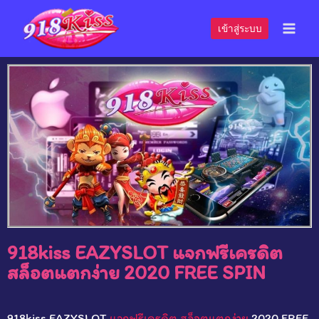
เข้าสู่ระบบ
918kiss EAZYSLOT แจกฟรีเครดิต
สล็อตแตกง่าย 2020 FREE SPIN
918kiss EAZYSLOT
แจกฟรีเครดิต สล็อตแตกง่าย
2020 FREE