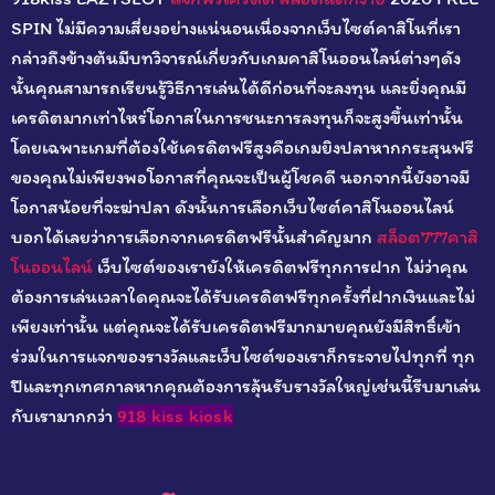
SPIN ไม่มีความเสี่ยงอย่างแน่นอนเนื่องจากเว็บไซต์คาสิโนที่เรา
กล่าวถึงข้างต้นมีบทวิจารณ์เกี่ยวกับเกมคาสิโนออนไลน์ต่างๆดัง
นั้นคุณสามารถเรียนรู้วิธีการเล่นได้ดีก่อนที่จะลงทุน และยิ่งคุณมี
เครดิตมากเท่าไหร่โอกาสในการชนะการลงทุนก็จะสูงขึ้นเท่านั้น
โดยเฉพาะเกมที่ต้องใช้เครดิตฟรีสูงคือเกมยิงปลาหากกระสุนฟรี
ของคุณไม่เพียงพอโอกาสที่คุณจะเป็นผู้โชคดี นอกจากนี้ยังอาจมี
โอกาสน้อยที่จะฆ่าปลา ดังนั้นการเลือกเว็บไซต์คาสิโนออนไลน์
บอกได้เลยว่าการเลือกจากเครดิตฟรีนั้นสำคัญมาก
สล็อต777คาสิ
โนออนไลน์
เว็บไซต์ของเรายังให้เครดิตฟรีทุกการฝาก ไม่ว่าคุณ
ต้องการเล่นเวลาใดคุณจะได้รับเครดิตฟรีทุกครั้งที่ฝากเงินและไม่
เพียงเท่านั้น แต่คุณจะได้รับเครดิตฟรีมากมายคุณยังมีสิทธิ์เข้า
ร่วมในการแจกของรางวัลและเว็บไซต์ของเราก็กระจายไปทุกที่ ทุก
ปีและทุกเทศกาลหากคุณต้องการลุ้นรับรางวัลใหญ่เช่นนี้รีบมาเล่น
กับเรามากกว่า
918 kiss kiosk