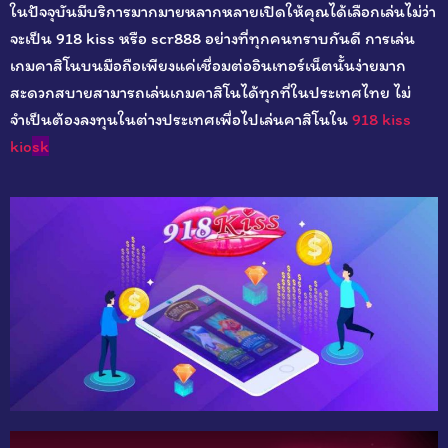
ในปัจจุบันมีบริการมากมายหลากหลายเปิดให้คุณได้เลือกเล่นไม่ว่า
จะเป็น 918 kiss หรือ scr888 อย่างที่ทุกคนทราบกันดี การเล่น
เกมคาสิโนบนมือถือเพียงแค่เชื่อมต่ออินเทอร์เน็ตนั้นง่ายมาก
สะดวกสบายสามารถเล่นเกมคาสิโนได้ทุกที่ในประเทศไทย ไม่
จำเป็นต้องลงทุนในต่างประเทศเพื่อไปเล่นคาสิโนใน
918 kiss
kio
sk