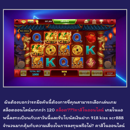
ฉันต้องบอกว่ารถมือคันนี้ต้องการขี่คุณสามารถเลือกเล่นเกม
สล็อตออนไลน์มากกว่า 120
สล็อต777คาสิโนออนไลน์
เกมในแอ
พนี้ลงทะเบียนกับเราวันนี้และรับโบนัสเงินฝาก 918 kiss scr888
จำนวนมากคุ้มกับความเสี่ยงในการลงทุนหรือไม่? คาสิโนออนไลน์