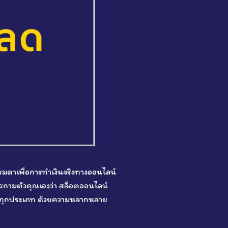
รมดาเพื่อการทำเงินจริงทางออนไลน์
รถามตัวคุณเองว่า สล็อตออนไลน์
็อตทุกประเภท ด้วยความหลากหลาย