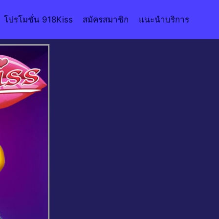
โปรโมชั่น 918Kiss
สมัครสมาชิก
แนะนำบริการ