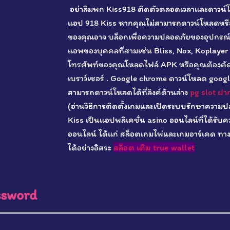
อย่าลืมพก Kiss918 ติดตัวตลอดเวลาและดาวน์โห
แอป 918 Kiss หากคุณไม่สามารถดาวน์โหลดหรือต
ของคุณอาจ บล็อกเพื่อความปลอดภัยของอุปกรณ์ม
แอพของบุคคลที่สามเช่น Bliss, Nox, Koplayer 
โทรศัพท์ของคุณโหลดไฟล์ APK หรือคุณต้องคัด
เบราว์เซอร์ . Google chrome ดาวน์โหลด goog
สามารถดาวน์โหลดได้ที่ลิงค์ด้านล่าง
pg slot ฝาก
(อ่านวิธีการติดตั้งเกมและเปิดระบบรักษาความป
Kiss เป็นแอปพลิเคชั่น asino ออนไลน์ที่ได้รั
ออนไลน์ ได้แก่ สล็อตเกมไพ่และเกมอาร์เคด ทางเ
ได้อย่างอิสระ
สล็อต เติม true wallet
ssword