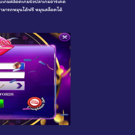
วกับเกมสล็อตเกมยิงปลาเกมอาร์เคด
ามารถหมุนได้ฟรี หมุนสล็อตได้