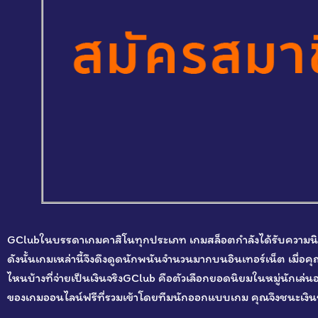
GClubในบรรดาเกมคาสิโนทุกประเภท เกมสล็อตกำลังได้รับความนิยมม
ดังนั้นเกมเหล่านี้จึงดึงดูดนักพนันจำนวนมากบนอินเทอร์เน็ต เม
ไหนบ้างที่จ่ายเป็นเงินจริงGClub คือตัวเลือกยอดนิยมในหมู่นั
ของเกมออนไลน์ฟรีที่รวมเข้าโดยทีมนักออกแบบเกม คุณจึงชนะเงินร