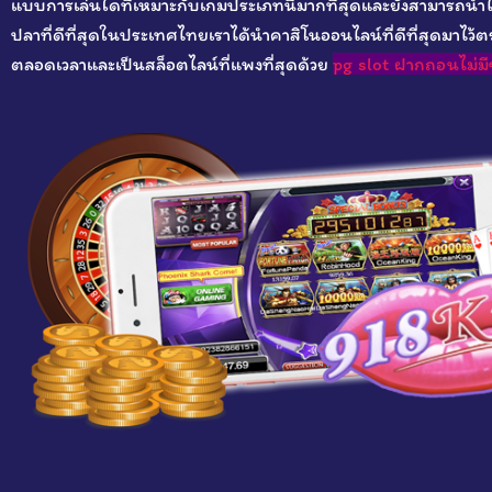
แบบการเล่นใดที่เหมาะกับเกมประเภทนี้มากที่สุดและยังสามารถนำไป
ปลาที่ดีที่สุดในประเทศไทยเราได้นำคาสิโนออนไลน์ที่ดีที่สุดมาไว้ต
ตลอดเวลาและเป็นสล็อตไลน์ที่แพงที่สุดด้วย
pg slot ฝากถอนไม่มีขั