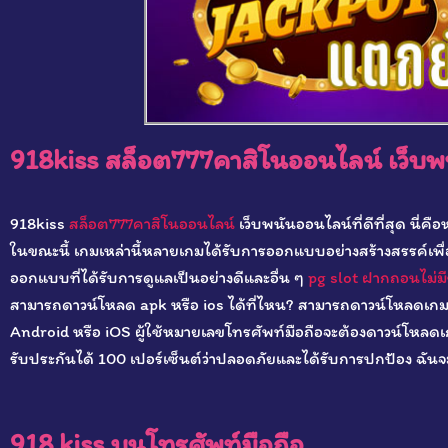
918kiss สล็อต777คาสิโนออนไลน์ เว็บพนั
918kiss
สล็อต777คาสิโนออนไลน์
เว็บพนันออนไลน์ที่ดีที่สุด น
ในขณะนี้ เกมเหล่านี้หลายเกมได้รับการออกแบบอย่างสร้างสรรค์เพื
ออกแบบที่ได้รับการดูแลเป็นอย่างดีและอื่น ๆ
pg slot ฝากถอนไม่มีขั
สามารถดาวน์โหลด apk หรือ ios ได้ที่ไหน? สามารถดาวน์โหลดเกมได้
Android หรือ iOS ผู้ใช้หมายเลขโทรศัพท์มือถือจะต้องดาวน์โหลดเ
รับประกันได้ 100 เปอร์เซ็นต์ว่าปลอดภัยและได้รับการปกป้อง ฉัน
918 kiss บนโทรศัพท์มือถือ