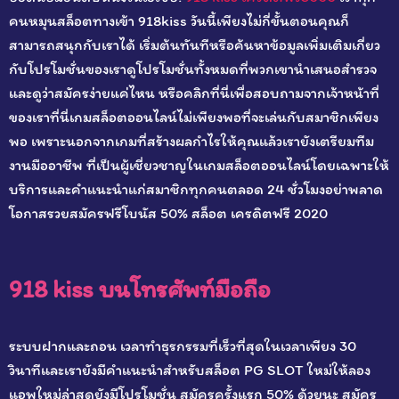
คนหมุนสล็อตทางเข้า 918kiss วันนี้เพียงไม่กี่ขั้นตอนคุณก็
สามารถสนุกกับเราได้ เริ่มต้นทันทีหรือค้นหาข้อมูลเพิ่มเติมเกี่ยว
กับโปรโมชั่นของเราดูโปรโมชั่นทั้งหมดที่พวกเขานำเสนอสำรวจ
และดูว่าสมัครง่ายแค่ไหน หรือคลิกที่นี่เพื่อสอบถามจากเจ้าหน้าที่
ของเราที่นี่เกมสล็อตออนไลน์ไม่เพียงพอที่จะเล่นกับสมาชิกเพียง
พอ เพราะนอกจากเกมที่สร้างผลกำไรให้คุณแล้วเรายังเตรียมทีม
งานมืออาชีพ ที่เป็นผู้เชี่ยวชาญในเกมสล็อตออนไลน์โดยเฉพาะให้
บริการและคำแนะนำแก่สมาชิกทุกคนตลอด 24 ชั่วโมงอย่าพลาด
โอกาสรวยสมัครฟรีโบนัส 50% สล็อต เครดิตฟรี 2020
918 kiss บนโทรศัพท์มือถือ
ระบบฝากและถอน เวลาทำธุรกรรมที่เร็วที่สุดในเวลาเพียง 30
วินาทีและเรายังมีคำแนะนำสำหรับสล็อต PG SLOT ใหม่ให้ลอง
แอพใหม่ล่าสุดยังมีโปรโมชั่น สมัครครั้งแรก 50% ด้วยนะ สมัคร