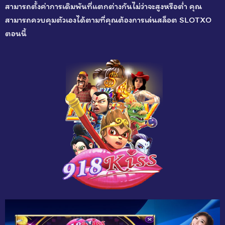
สามารถตั้งค่าการเดิมพันที่แตกต่างกันไม่ว่าจะสูงหรือต่ำ คุณ
สามารถควบคุมตัวเองได้ตามที่คุณต้องการเล่นสล็อต SLOTXO
ตอนนี้