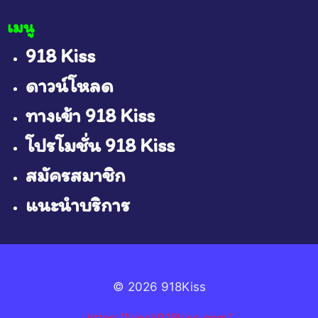
เมนู
918 Kiss
ดาวน์โหลด
ทางเข้า 918 Kiss
โปรโมชั่น 918 Kiss
สมัครสมาชิก
แนะนำบริการ
© 2026 918Kiss