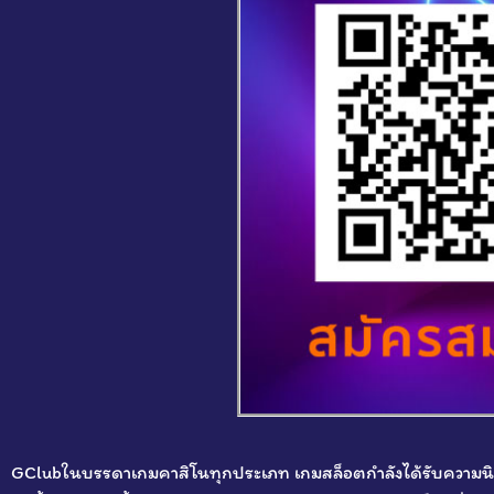
GClubในบรรดาเกมคาสิโนทุกประเภท เกมสล็อตกำลังได้รับความนิยมม