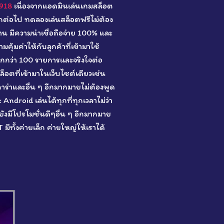
s918
เนื่องจากแอดมินเล่นเกมสล็อต
ีกต่อไป ทดลองเล่นสล็อตฟรีไม่ต้อง
น มีความน่าเชื่อถือจ่าย 100% และ
้มค่าให้กับลูกค้าที่เข้ามาใช้
มากกว่า 100 รายการและจริงใจต่อ
็อตที่เข้ามาในเว็บไซต์เดียวเช่น
าร่าและอื่น ๆ อีกมากมายไม่ต้องพูด
droid เล่นได้ทุกที่ทุกเวลาไม่ว่า
ังมีโปรโมชั่นดีๆอื่น ๆ อีกมากมาย
มีทั้งค่ายเล็ก ค่ายใหญ่ให้เราได้