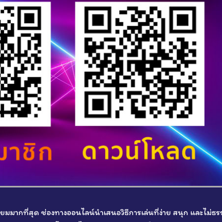
ากที่สุด ช่องทางออนไลน์นำเสนอวิธีการเล่นที่ง่าย สนุก และไม่ธร