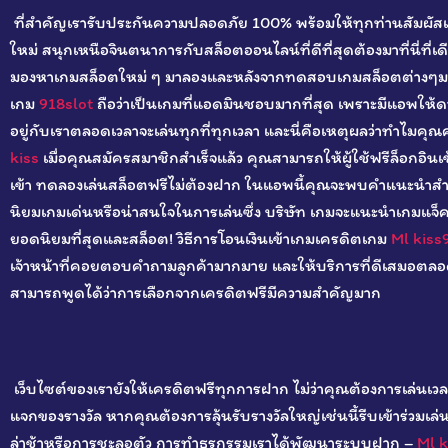
ที่สำคัญเรารับประกันความปลอดภัย 100% พร้อมให้ทุกท่านสัมผั
ใหม่ สนุกเหนือจินตนาการกับสล็อตออนไลน์ที่ดีที่สุดต้องมาที่นี่ที่เ
มองหาเกมสล็อตใหม่ ๆ มาลองและหลังจากทดสอบเกมสล็อตต่างๆม
เกม
918slot
ถือว่าเป็นเกมที่แอดมินชอบมากที่สุด เพราะมีแอพให้
อยู่กับเราตลอดเวลาจะเล่นทุกที่ทุกเวลา และนี่คือเหตุผลว่าทำไมคุ
kiss
เมื่อคุณสมัครสมาชิกสำเร็จแล้ว คุณสามารถให้ผู้ใช้ฟรีล็อกอินเข
เข้า ทดลองเล่นสล็อตฟรีไม่ต้องฝาก ในแอพนี้คุณจะพบคำแนะนำส
นิยมเกมเด่นหรือน่าสนใจในการเล่นซึ่ง บริษัท เกมจะแนะนำเกมแจ็
ยอดนิยมที่สุดและสล็อต! วิธีการโอนเงินเข้าเกมเครดิตเกม
Ml kiss
เจ้าหน้าที่คอยตอบคำถามลูกค้ามากมาย และให้บริการที่ดีเสมอตลอด
สามารถพูดได้ว่าการเลือกจากเครดิตฟรีมีความสำคัญมาก
เว็บไซต์ของเรายังให้เครดิตฟรีทุกการฝาก ไม่ว่าคุณต้องการเล่นเวลา
แจกของรางวัล หากคุณต้องการลุ้นรับรางวัลใหญ่เช่นนี้รีบเข้าร่วม
ล่าช้าหรือการชะลอตัว การทำธุรกรรมเราได้พัฒนาระบบฝาก –
Ml k