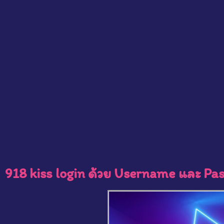
918 kiss login ด้วย Username และ Pa