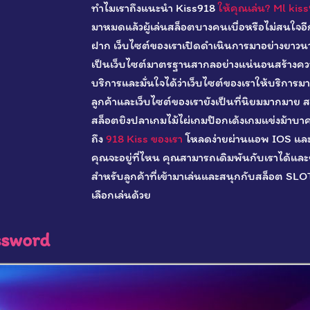
ทำไมเราถึงแนะนำ Kiss918
ให้คุณเล่น? Ml kis
มาหมดแล้วผู้เล่นสล็อตบางคนเบื่อหรือไม่สนใจอ
ฝาก เว็บไซต์ของเราเปิดดำเนินการมาอย่างยาวนา
เป็นเว็บไซต์มาตรฐานสากลอย่างแน่นอนสร้างความคุ
บริการและมั่นใจได้ว่าเว็บไซต์ของเราให้บริการ
ลูกค้าและเว็บไซต์ของเรายังเป็นที่นิยมมากมาย สล
สล็อตยิงปลาเกมไม้ไผ่เกมป๊อกเด้งเกมแข่งม้าบาค
ถึง
918 Kiss ของเรา
โหลดง่ายผ่านแอพ IOS และ An
คุณจะอยู่ที่ไหน คุณสามารถเดิมพันกับเราได้และย
สำหรับลูกค้าที่เข้ามาเล่นและสนุกกับสล็อต SLOT 
เลือกเล่นด้วย
ssword