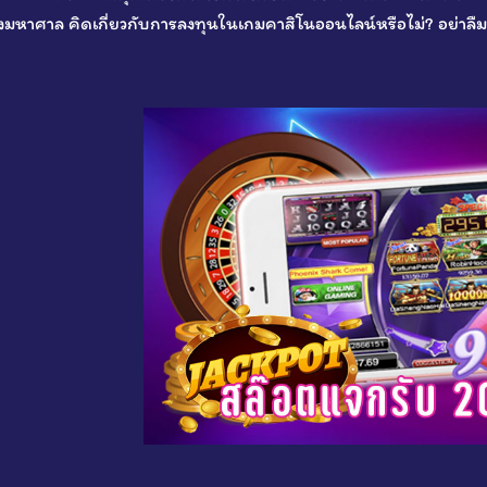
างมหาศาล คิดเกี่ยวกับการลงทุนในเกมคาสิโนออนไลน์หรือไม่? อย่าลืม