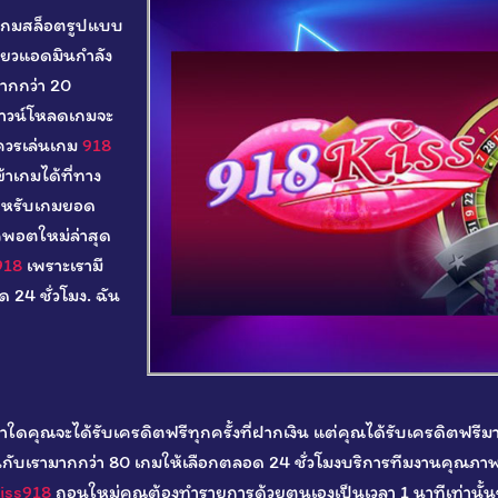
สเกมสล็อตรูปแบบ
ดียวแอดมินกำลัง
ากกว่า 20
ดาวน์โหลดเกมจะ
ณควรเล่นเกม
918
้าเกมได้ที่ทาง
ำหรับเกมยอด
คพอตใหม่ล่าสุด
918
เพราะเรามี
 24 ชั่วโมง. ฉัน
ใดคุณจะได้รับเครดิตฟรีทุกครั้งที่ฝากเงิน แต่คุณได้รับเครดิตฟรีมา
เล่นกับเรามากกว่า 80 เกมให้เลือกตลอด 24 ชั่วโมงบริการทีมงานคุณภ
iss918
ถอนใหม่คุณต้องทำรายการด้วยตนเองเป็นเวลา 1 นาทีเท่านั้นช