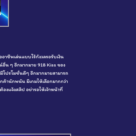
อาชีพเล่นแบบไร้กังวลรอรับเงิน
อื่น ๆ อีกมากมาย 918 Kiss ของ
ังมีโปรโมชั่นดีๆ อีกมากมายสามารถ
ค้านักพนัน มีเกมให้เลือกมากกว่า
จ้งสลิป อย่ารอให้เจ้าหน้าที่